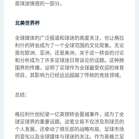
是球迷情感的一部分。
北美世界杯
全球媒体的广泛报道和球迷的高度关注，也让格拉
利什的转会成为了一个全球范围的文化现象。无论
是在欧洲、亚洲，还是美洲，关于这一转会的讨论
和分析成为了许多足球迷日常谈论的话题。这种跨
国界的传播，证明了足球作为全球最受欢迎的体育
项目，其影响力已经远远超越了传统的竞技领域。
总结：
格拉利什创纪录一亿英镑转会曼城事件，成为了全
球足球界的重要话题。这笔交易不仅涉及到球员的
个人发展，还牵动了俱乐部的战略布局、足球市场
的变化以及全球媒体与球迷的关注。作为英格兰足