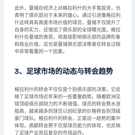
此外，曼城在经济上对格拉利什的大手笔投资，也
表明了俱乐部对于未来的雄心。通过引进像格拉利
什这样具有高度市场价值的球员，曼城不仅提升了
自身的实力，还增加了俱乐部的全球曝光度。格拉
利什在曼城的表现，将直接影响俱乐部的品牌形象
和商业价值，这也是曼城俱乐部决策者在转会过程
中非常看重的一个因素。
3、足球市场的动态与转会趋势
格拉利什的转会不仅仅是个别俱乐部的决策，它反
映了足球市场近年来的一些重要趋势。随着欧洲足
球顶级俱乐部财力的不断增强，球员的转会费水涨
船高，越来越多的球员以创纪录的价格转会到顶级
豪门球队。格拉利什的转会，正是这一趋势的集中
体现。高额转会费不仅是球员能力的体现，也反映
了足球产业背后复杂的市场运作。