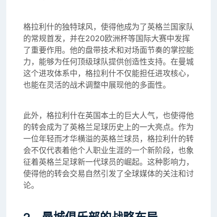
格拉利什的独特球风，使得他成为了英格兰国家队
的常规首发，并在2020欧洲杯等国际大赛中发挥
了重要作用。他的盘带技术和对场面节奏的掌控能
力，能够为任何顶级球队提供创造性支持。在曼城
这个进攻体系中，格拉利什不仅能担任进攻核心，
也能在灵活的战术调整中展现他的多面性。
此外，格拉利什在英国本土的巨大人气，也使得他
的转会成为了英格兰足球历史上的一大亮点。作为
一位年轻而才华横溢的英格兰球员，格拉利什的转
会不仅代表着他个人职业生涯的一个新阶段，也象
征着英格兰足球新一代球员的崛起。这种影响力，
使得他的转会交易自然引发了全球媒体的关注和讨
论。