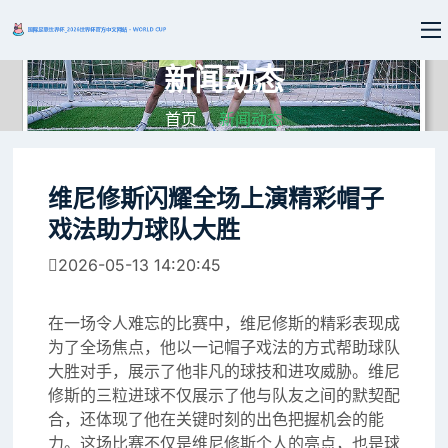
新闻动态
首页
新闻动态
维尼修斯闪耀全场上演精彩帽子
戏法助力球队大胜
2026-05-13 14:20:45
在一场令人难忘的比赛中，维尼修斯的精彩表现成
为了全场焦点，他以一记帽子戏法的方式帮助球队
大胜对手，展示了他非凡的球技和进攻威胁。维尼
修斯的三粒进球不仅展示了他与队友之间的默契配
合，还体现了他在关键时刻的出色把握机会的能
力。这场比赛不仅是维尼修斯个人的亮点，也是球