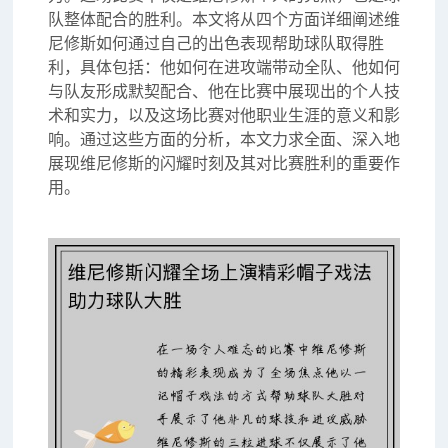
队整体配合的胜利。本文将从四个方面详细阐述维
尼修斯如何通过自己的出色表现帮助球队取得胜
利，具体包括：他如何在进攻端带动全队、他如何
与队友形成默契配合、他在比赛中展现出的个人技
术和实力，以及这场比赛对他职业生涯的意义和影
响。通过这些方面的分析，本文力求全面、深入地
展现维尼修斯的闪耀时刻及其对比赛胜利的重要作
用。