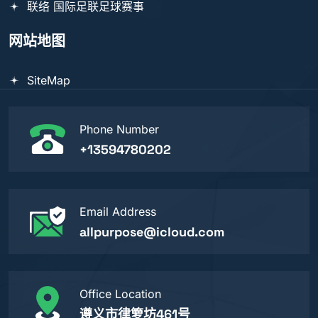
联络 国际足联足球赛事
网站地图
SiteMap
Phone Number
+13594780202
Email Address
allpurpose@icloud.com
Office Location
遵义市律箩坊461号