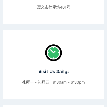
遵义市律箩坊461号
Visit Us Daily:
礼拜一 - 礼拜五 : 9:30am - 6:30pm