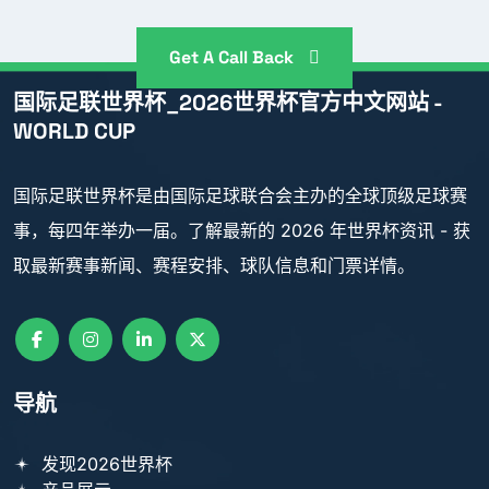
Get A Call Back
国际足联世界杯_2026世界杯官方中文网站 -
WORLD CUP
国际足联世界杯是由国际足球联合会主办的全球顶级足球赛
事，每四年举办一届。了解最新的 2026 年世界杯资讯 - 获
取最新赛事新闻、赛程安排、球队信息和门票详情。
导航
发现2026世界杯