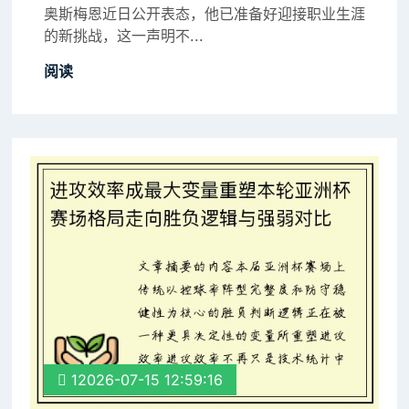
奥斯梅恩近日公开表态，他已准备好迎接职业生涯
的新挑战，这一声明不...
阅读
12026-07-15 12:59:16