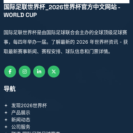
国际足联世界杯_2026世界杯官方中文网站 -
WORLD CUP
国际足联世界杯是由国际足球联合会主办的全球顶级足球赛
事，每四年举办一届。了解最新的 2026 年世界杯资讯 - 获
取最新赛事新闻、赛程安排、球队信息和门票详情。
导航
发现2026世界杯
产品展示
新闻动态
公司服务