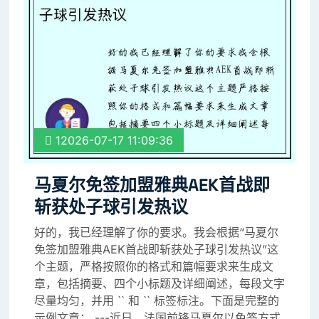
12026-07-17 11:09:36
马夏尔免签加盟雅典AEK首战即
斩获处子球引发热议
好的，我已经理解了你的要求。我会根据“马夏尔
免签加盟雅典AEK首战即斩获处子球引发热议”这
个主题，严格按照你的格式和篇幅要求来生成文
章，包括摘要、四个小标题及详细阐述，每段文字
尽量均匀，并用 `` 和 `` 标签标注。下面是完整的
示例文章： ---近日，法国前锋马夏尔以免签方式