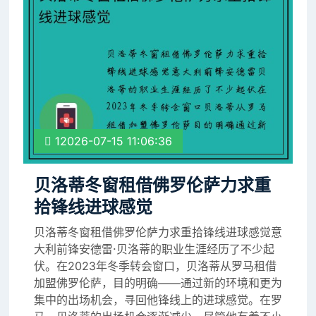
12026-07-15 11:06:36
贝洛蒂冬窗租借佛罗伦萨力求重
拾锋线进球感觉
贝洛蒂冬窗租借佛罗伦萨力求重拾锋线进球感觉意
大利前锋安德雷·贝洛蒂的职业生涯经历了不少起
伏。在2023年冬季转会窗口，贝洛蒂从罗马租借
加盟佛罗伦萨，目的明确——通过新的环境和更为
集中的出场机会，寻回他锋线上的进球感觉。在罗