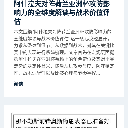
阿什拉夫对阵荷兰亚洲杯攻防影
响力的全维度解读与战术价值评
估
本文围绕“阿什拉夫对阵荷兰亚洲杯攻防影响力的
全维度解读与战术价值评估”这一核心议题展开，
力求从整体到细节、从数据到战术，对其在关键比
赛中的表现进行系统梳理。文章首先在宏观层面概
括阿什拉夫在亚洲杯赛场上的角色定位及其对比赛
走势的决定性意义，随后从进攻参与度、防守稳定
性、战术适配性以及比赛心理与节奏掌控...
阅读