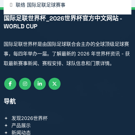
联络 国际足联足球赛事
国际足联世界杯_2026世界杯官方中文网站 -
WORLD CUP
国际足联世界杯是由国际足球联合会主办的全球顶级足球赛
事，每四年举办一届。了解最新的 2026 年世界杯资讯 - 获
取最新赛事新闻、赛程安排、球队信息和门票详情。
导航
发现2026世界杯
产品展示
新闻动态