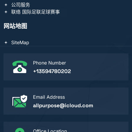
公司服务
联络 国际足联足球赛事
网站地图
SiteMap
Phone Number
+13594780202
Email Address
allpurpose@icloud.com
Office Location