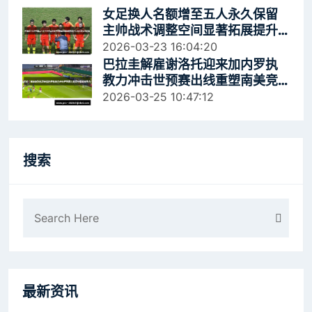
女足换人名额增至五人永久保留
主帅战术调整空间显著拓展提升
比赛变化与观赏性
2026-03-23 16:04:20
巴拉圭解雇谢洛托迎来加内罗执
教力冲击世预赛出线重塑南美竞
争力
2026-03-25 10:47:12
搜索
最新资讯