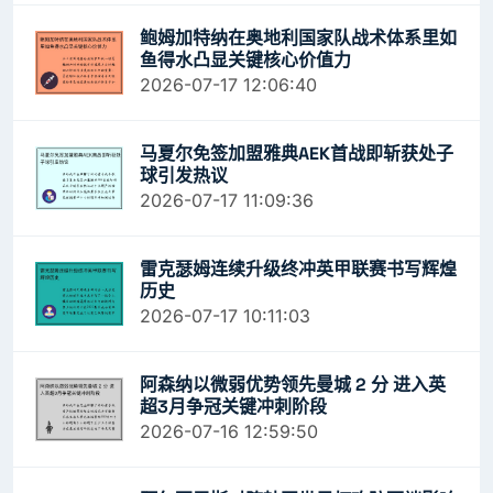
鲍姆加特纳在奥地利国家队战术体系里如
鱼得水凸显关键核心价值力
2026-07-17 12:06:40
马夏尔免签加盟雅典AEK首战即斩获处子
球引发热议
2026-07-17 11:09:36
雷克瑟姆连续升级终冲英甲联赛书写辉煌
历史
2026-07-17 10:11:03
阿森纳以微弱优势领先曼城 2 分 进入英
超3月争冠关键冲刺阶段
2026-07-16 12:59:50