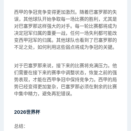
西甲的争冠竞争变得更加激烈。随着巴塞罗那的失
误，其他球队开始争取每一场比赛的胜利，尤其是
对巴塞罗那这样强大的对手。每一轮比赛都将成为
决定冠军归属的重要一战，任何一场失利都可能改
变西甲冠军的归属。其他球队也看到了巴塞罗那的
不足之处，如何利用这些弱点将成为争冠的关键。
对于巴塞罗那来说，接下来的比赛将充满压力。他
们需要在接下来的赛季中调整状态，恢复之前的强
势表现，才能在西甲争冠中保持竞争力。西甲的局
势已经变得更加复杂，巴塞罗那必须在剩余的比赛
中集中精力，避免再犯错误。
2026世界杯
总结：