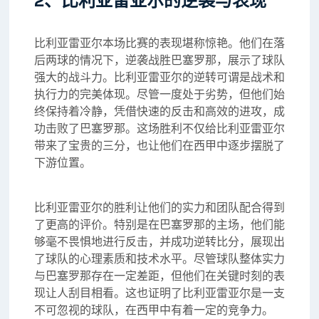
2、比利亚雷亚尔的逆袭与表现
比利亚雷亚尔本场比赛的表现堪称惊艳。他们在落
后两球的情况下，逆袭战胜巴塞罗那，展示了球队
强大的战斗力。比利亚雷亚尔的逆转可谓是战术和
执行力的完美体现。尽管一度处于劣势，但他们始
终保持着冷静，凭借快速的反击和高效的进攻，成
功击败了巴塞罗那。这场胜利不仅给比利亚雷亚尔
带来了宝贵的三分，也让他们在西甲中逐步摆脱了
下游位置。
比利亚雷亚尔的胜利让他们的实力和团队配合得到
了更高的评价。特别是在巴塞罗那的主场，他们能
够毫不畏惧地进行反击，并成功逆转比分，展现出
了球队的心理素质和技术水平。尽管球队整体实力
与巴塞罗那存在一定差距，但他们在关键时刻的表
现让人刮目相看。这也证明了比利亚雷亚尔是一支
不可忽视的球队，在西甲中有着一定的竞争力。