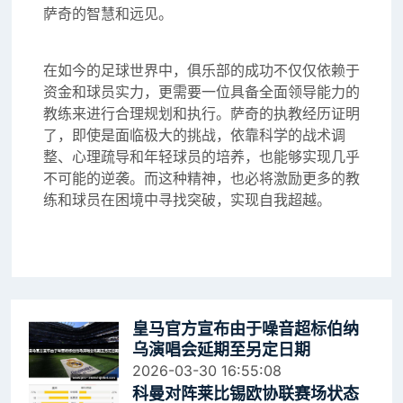
萨奇的智慧和远见。
在如今的足球世界中，俱乐部的成功不仅仅依赖于
资金和球员实力，更需要一位具备全面领导能力的
教练来进行合理规划和执行。萨奇的执教经历证明
了，即使是面临极大的挑战，依靠科学的战术调
整、心理疏导和年轻球员的培养，也能够实现几乎
不可能的逆袭。而这种精神，也必将激励更多的教
练和球员在困境中寻找突破，实现自我超越。
皇马官方宣布由于噪音超标伯纳
乌演唱会延期至另定日期
2026-03-30 16:55:08
科曼对阵莱比锡欧协联赛场状态