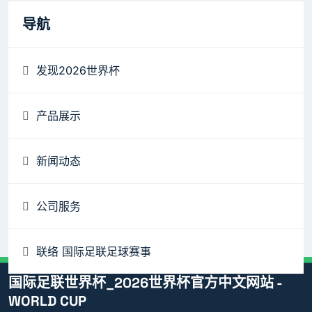
导航
发现2026世界杯
产品展示
新闻动态
公司服务
联络 国际足联足球赛事
国际足联世界杯_2026世界杯官方中文网站 -
WORLD CUP