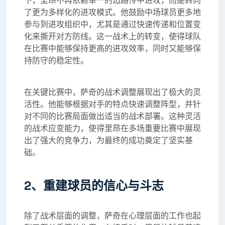
下，里昂不再依赖单一的边路传中进攻，而是转向
了更为多样化的进攻模式。他鼓励中场球员更多地
参与到进攻组织中，尤其是通过快速传递和位置变
化来撕开对方防线。这一战术上的转变，使得球队
在比赛中能够保持更高的进攻效率，同时又能够保
持防守的稳定性。
在关键比赛中，萨奇的战术调整展现出了极大的灵
活性。他能够根据对手的特点快速调整阵型，并针
对不同的比赛局面做出适当的战术部署。这种灵活
的战术应变能力，使得里昂在多场重要比赛中展现
出了强大的竞争力，为最终的成功奠定了坚实基
础。
2、重建球员的信心与斗志
除了战术层面的调整，萨奇在心理层面的工作也起