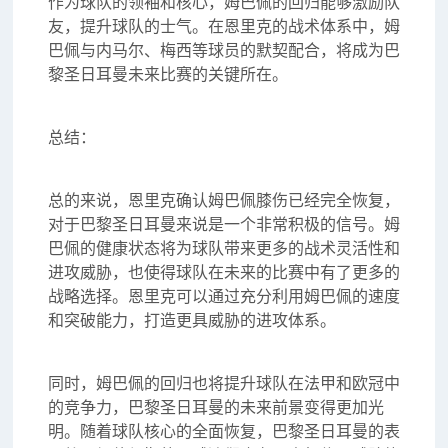
作为球队的领袖和核心，姆巴佩的回归能够激励队
友，提升球队的士气。在恩里克的战术体系中，姆
巴佩与内马尔、梅西等球员的默契配合，将成为巴
黎圣日耳曼未来比赛的关键所在。
总结：
总的来说，恩里克确认姆巴佩膝伤已经完全恢复，
对于巴黎圣日耳曼来说是一个非常积极的信号。姆
巴佩的健康状态将为球队带来更多的战术灵活性和
进攻威胁，也使得球队在未来的比赛中有了更多的
战略选择。恩里克可以通过充分利用姆巴佩的速度
和突破能力，打造更具威胁的进攻体系。
同时，姆巴佩的回归也将提升球队在法甲和欧冠中
的竞争力，巴黎圣日耳曼的未来前景变得更加光
明。随着球队核心的全面恢复，巴黎圣日耳曼的表