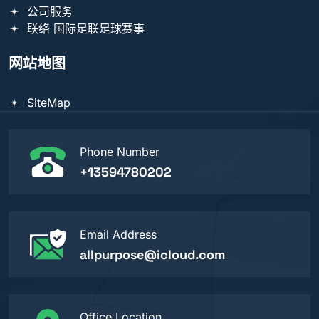
公司服务
联络 国际足联足球赛事
网站地图
SiteMap
Phone Number
+13594780202
Email Address
allpurpose@icloud.com
Office Location