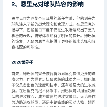
2、恩里克对球队阵容的影响
恩里克作为巴黎圣日耳曼的新任主帅，他的到来为
球队注入了新的战术理念和管理方式。在恩里克的
指导下，巴黎圣日耳曼不仅在进攻端展现出了更为
积极的表现，防守体系也有了明显的提升。姆巴佩
的恢复，无疑为恩里克提供了更多的战术选择和阵
容搭配的可能性。
2026世界杯
首先，姆巴佩的完全恢复将为恩里克提供更多的进
攻火力。作为世界足坛最顶级的球员之一，姆巴佩
不仅具备出色的速度和技术，还有着强大的进攻威
胁。在恩里克的战术体系中，姆巴佩可以担当起球
队的进攻核心，成为重要的进攻突破口。无论是作
为边路进攻球员，还是中路锋线的灵动人物，姆巴