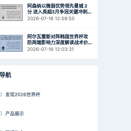
阿森纳以微弱优势领先曼城 2
分 进入英超3月争冠关键冲刺
阶段
2026-07-16 12:59:50
阿尔瓦雷斯对阵韩国世界杯攻
防两端影响力深度解读战术价
值与比赛走向分析
2026-07-16 12:03:31
导航
发现2026世界杯
产品展示