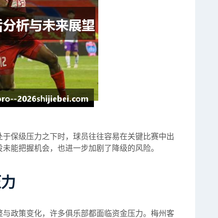
处于保级压力之下时，球员往往容易在关键比赛中出
役未能把握机会，也进一步加剧了降级的风险。
压力
整与政策变化，许多俱乐部都面临资金压力。梅州客