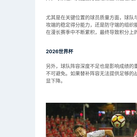
尤其是在关键位置的球员质量方面，球队
攻端的稳定得分能力，还是防守端的组织
在漫长赛季中不断累积，最终导致积分上
2026世界杯
另外，球队阵容深度不足也是影响成绩的
不可避免。如果替补阵容无法提供足够的
显下降。