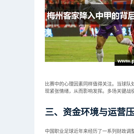
比赛中的心理因素同样值得关注。当球队
现紧张情绪，从而影响发挥。多场关键战
三、资金环境与运营
中国职业足球近年来经历了一系列财政调