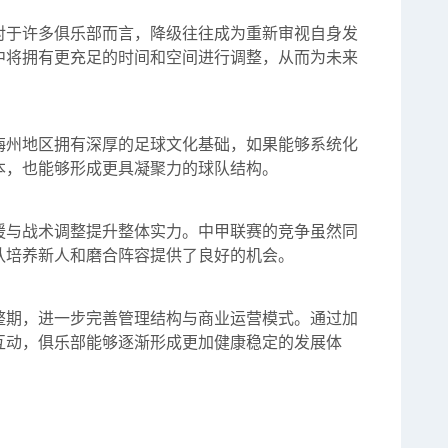
对于许多俱乐部而言，降级往往成为重新审视自身发
中将拥有更充足的时间和空间进行调整，从而为未来
梅州地区拥有深厚的足球文化基础，如果能够系统化
本，也能够形成更具凝聚力的球队结构。
援与战术调整提升整体实力。中甲联赛的竞争虽然同
队培养新人和磨合阵容提供了良好的机会。
整期，进一步完善管理结构与商业运营模式。通过加
互动，俱乐部能够逐渐形成更加健康稳定的发展体