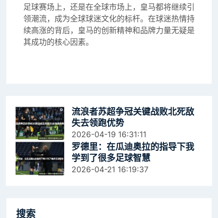
足球赛场上，还是在全球市场上，皇马都将继续引
领潮流，成为全球球迷文化的标杆。在球迷热情持
续高涨的背后，皇马的创新精神和品牌力量无疑是
其成功的核心因素。
流浪者苏超争冠关键战败北死敌
失去领跑优势
2026-04-19 16:31:11
罗德里：在瓜迪奥拉的指导下我
学到了很多足球智慧
2026-04-21 16:19:37
搜索