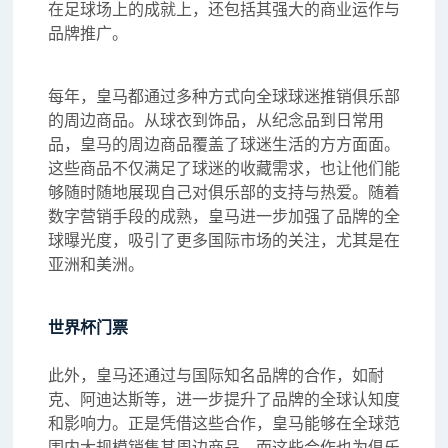
在足球场上的成就上，还包括其强大的商业运作与
品牌推广。
每年，皇马都通过多种方式向全球球迷推销俱乐部
的周边商品。从球衣到饰品，从纪念品到日常用
品，皇马的周边商品覆盖了球迷生活的方方面面。
这些商品不仅满足了球迷的收藏需求，也让他们能
够随时随地展现自己对俱乐部的支持与热爱。随着
数字营销手段的成熟，皇马进一步加强了品牌的全
球曝光度，吸引了更多国际市场的关注，尤其是在
亚洲和美洲。
世界杯门票
此外，皇马还通过与国际知名品牌的合作，如耐
克、阿迪达斯等，进一步提升了品牌的全球认知度
和影响力。正是凭借这些合作，皇马能够在全球范
围内大规模销售其周边商品，而这些合作也为俱乐