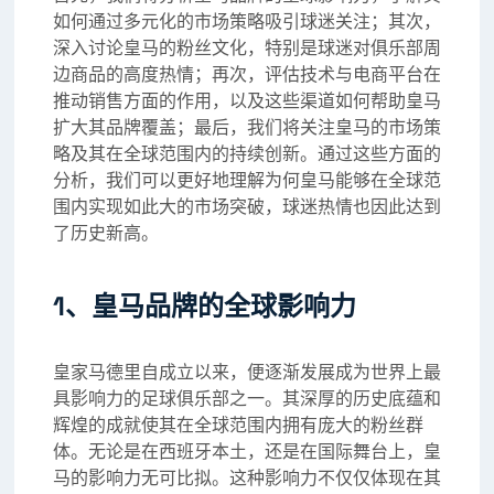
如何通过多元化的市场策略吸引球迷关注；其次，
深入讨论皇马的粉丝文化，特别是球迷对俱乐部周
边商品的高度热情；再次，评估技术与电商平台在
推动销售方面的作用，以及这些渠道如何帮助皇马
扩大其品牌覆盖；最后，我们将关注皇马的市场策
略及其在全球范围内的持续创新。通过这些方面的
分析，我们可以更好地理解为何皇马能够在全球范
围内实现如此大的市场突破，球迷热情也因此达到
了历史新高。
1、皇马品牌的全球影响力
皇家马德里自成立以来，便逐渐发展成为世界上最
具影响力的足球俱乐部之一。其深厚的历史底蕴和
辉煌的成就使其在全球范围内拥有庞大的粉丝群
体。无论是在西班牙本土，还是在国际舞台上，皇
马的影响力无可比拟。这种影响力不仅仅体现在其