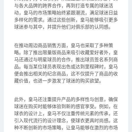
与各大品牌的跨界合作，再到打造专属的球迷活
动，皇马的市场策略始终紧跟潮流，满足球迷日益
多样化的需求。通过这些创新，皇马能够吸引更多
球迷参与其中，并提升他们对俱乐部的认同感。
在推动周边商品销售方面，皇马也采取了多种策
略。除了推出限量版商品来吸引收藏爱好者外，皇
马还通过与明星球员的合作，推出球员签名系列商
品。每当某位球员表现出色或达到里程碑时，皇马
便会推出相关的纪念商品，这不仅提升了商品的收
藏价值，也进一步激发了球迷的购买欲望。
此外，皇马还注重提升产品的多样性与创意，确保
球迷在购买时能够体验到新的感官享受。例如，在
球衣的设计上，皇马不仅注重传统元素的传承，还
引入现代流行的设计理念，使球衣更具时尚感。这
种不断创新的市场策略，让皇马能够在激烈的市场