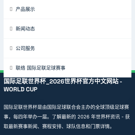
产品展示
新闻动态
公司服务
联络 国际足联足球赛事
国际足联世界杯_2026世界杯官方中文网站 -
WORLD CUP
国际足联世界杯是由国际足球联合会主办的全球顶级足球赛
事，每四年举办一届。了解最新的 2026 年世界杯资讯 - 获
取最新赛事新闻、赛程安排、球队信息和门票详情。