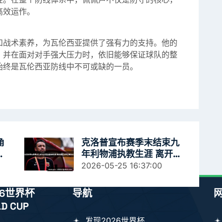
高效运作。
和战术素养，为瓦伦西亚提供了强有力的支持。他的
，并在面对对手强大压力时，依旧能够保证球队的整
始终是瓦伦西亚防线中不可或缺的一员。
角
克洛普宣布赛季末结束九
研
年利物浦执教生涯 离开背
后深意引发热议
2026-05-25 16:37:00
6世界杯
导航
D CUP
发现2026世界杯