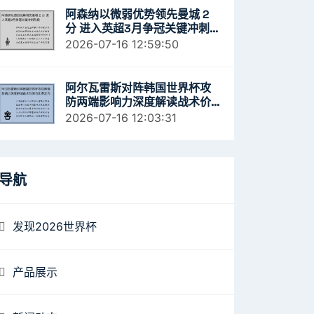
阿森纳以微弱优势领先曼城 2
分 进入英超3月争冠关键冲刺
阶段
2026-07-16 12:59:50
阿尔瓦雷斯对阵韩国世界杯攻
防两端影响力深度解读战术价
值与比赛走向分析
2026-07-16 12:03:31
导航
发现2026世界杯
产品展示