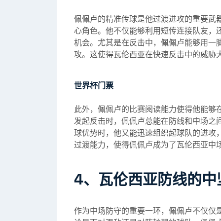
佩佩卢的精准传球是他过渡进攻的重要武
心角色。他不仅能够利用短传连接队友，
机会。尤其是在反击中，佩佩卢能够用一
攻。这使得瓦伦西亚在快速反击中的威胁
世界杯门票
此外，佩佩卢的比赛阅读能力使得他能够
发起反击时，佩佩卢总能在防线和中场之
球优势时，他又能迅速组织起球队的进攻
过渡能力，使得佩佩卢成为了瓦伦西亚中
4、瓦伦西亚防线的中
作为中场防守的重要一环，佩佩卢不仅仅