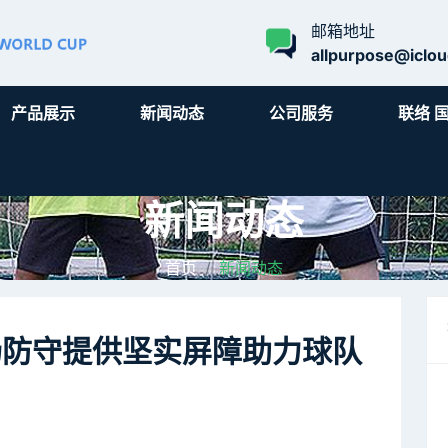
邮箱地址
allpurpose@iclo
产品展示
新闻动态
公司服务
联络 
新闻动态
首页
新闻动态
场防守提供坚实屏障助力球队