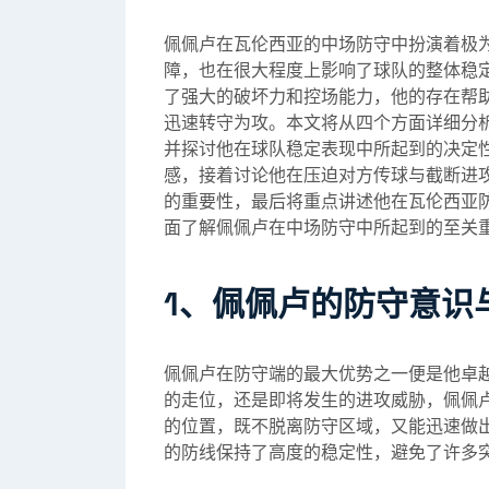
佩佩卢在瓦伦西亚的中场防守中扮演着极
障，也在很大程度上影响了球队的整体稳
了强大的破坏力和控场能力，他的存在帮
迅速转守为攻。本文将从四个方面详细分
并探讨他在球队稳定表现中所起到的决定
感，接着讨论他在压迫对方传球与截断进
的重要性，最后将重点讲述他在瓦伦西亚
面了解佩佩卢在中场防守中所起到的至关
1、佩佩卢的防守意识
佩佩卢在防守端的最大优势之一便是他卓
的走位，还是即将发生的进攻威胁，佩佩
的位置，既不脱离防守区域，又能迅速做
的防线保持了高度的稳定性，避免了许多