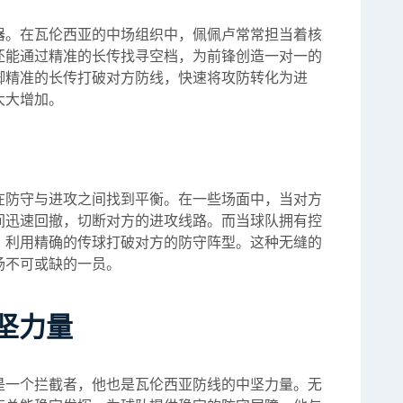
器。在瓦伦西亚的中场组织中，佩佩卢常常担当着核
还能通过精准的长传找寻空档，为前锋创造一对一的
脚精准的长传打破对方防线，快速将攻防转化为进
大大增加。
在防守与进攻之间找到平衡。在一些场面中，当对方
间迅速回撤，切断对方的进攻线路。而当球队拥有控
，利用精确的传球打破对方的防守阵型。这种无缝的
场不可或缺的一员。
坚力量
是一个拦截者，他也是瓦伦西亚防线的中坚力量。无