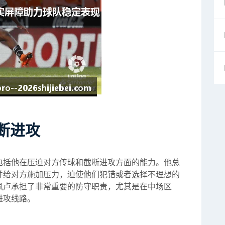
断进攻
包括他在压迫对方传球和截断进攻方面的能力。他总
并给对方施加压力，迫使他们犯错或者选择不理想的
佩卢承担了非常重要的防守职责，尤其是在中场区
进攻线路。