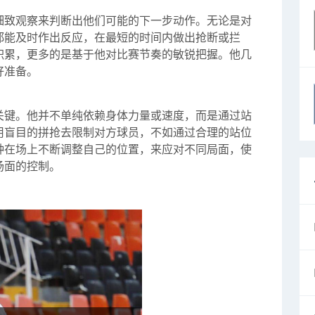
细致观察来判断出他们可能的下一步动作。无论是对
都能及时作出反应，在最短的时间内做出抢断或拦
积累，更多的是基于他对比赛节奏的敏锐把握。他几
好准备。
关键。他并不单纯依赖身体力量或速度，而是通过站
用盲目的拼抢去限制对方球员，不如通过合理的站位
种在场上不断调整自己的位置，来应对不同局面，使
场面的控制。