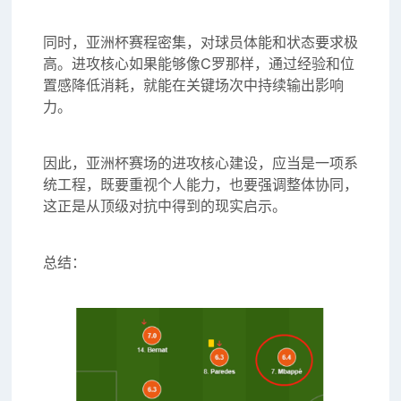
同时，亚洲杯赛程密集，对球员体能和状态要求极
高。进攻核心如果能够像C罗那样，通过经验和位
置感降低消耗，就能在关键场次中持续输出影响
力。
因此，亚洲杯赛场的进攻核心建设，应当是一项系
统工程，既要重视个人能力，也要强调整体协同，
这正是从顶级对抗中得到的现实启示。
总结：