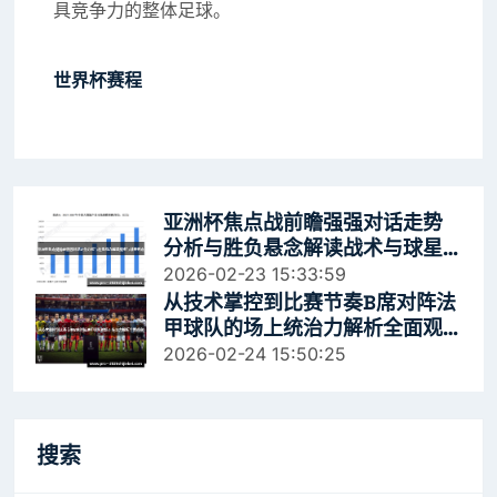
具竞争力的整体足球。
世界杯赛程
亚洲杯焦点战前瞻强强对话走势
分析与胜负悬念解读战术与球星
看点
2026-02-23 15:33:59
从技术掌控到比赛节奏B席对阵法
甲球队的场上统治力解析全面观
察
2026-02-24 15:50:25
搜索