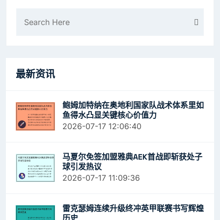
最新资讯
鲍姆加特纳在奥地利国家队战术体系里如
鱼得水凸显关键核心价值力
2026-07-17 12:06:40
马夏尔免签加盟雅典AEK首战即斩获处子
球引发热议
2026-07-17 11:09:36
雷克瑟姆连续升级终冲英甲联赛书写辉煌
历史