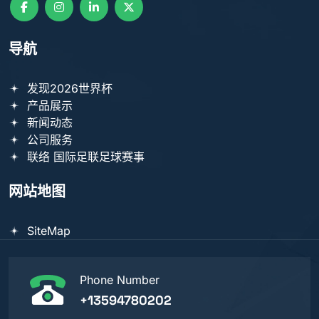
导航
发现2026世界杯
产品展示
新闻动态
公司服务
联络 国际足联足球赛事
网站地图
SiteMap
Phone Number
+13594780202