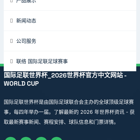
产品展示
新闻动态
公司服务
联络 国际足联足球赛事
国际足联世界杯_2026世界杯官方中文网站 -
WORLD CUP
国际足联世界杯是由国际足球联合会主办的全球顶级足球赛
事，每四年举办一届。了解最新的 2026 年世界杯资讯 - 获
取最新赛事新闻、赛程安排、球队信息和门票详情。