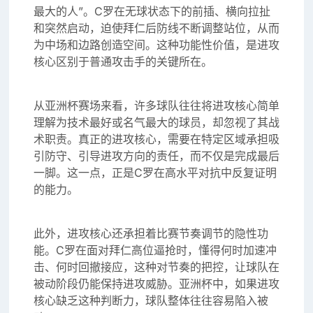
最大的人”。C罗在无球状态下的前插、横向拉扯
和突然启动，迫使拜仁后防线不断调整站位，从而
为中场和边路创造空间。这种功能性价值，是进攻
核心区别于普通攻击手的关键所在。
从亚洲杯赛场来看，许多球队往往将进攻核心简单
理解为技术最好或名气最大的球员，却忽视了其战
术职责。真正的进攻核心，需要在特定区域承担吸
引防守、引导进攻方向的责任，而不仅是完成最后
一脚。这一点，正是C罗在高水平对抗中反复证明
的能力。
此外，进攻核心还承担着比赛节奏调节的隐性功
能。C罗在面对拜仁高位逼抢时，懂得何时加速冲
击、何时回撤接应，这种对节奏的把控，让球队在
被动阶段仍能保持进攻威胁。亚洲杯中，如果进攻
核心缺乏这种判断力，球队整体往往容易陷入被