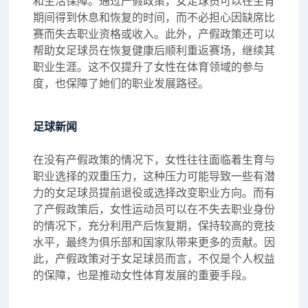
和生活保障。通过产假政策，女足球员可以在生育
期间得到休息和恢复的时间，而不必担心因缺席比
赛而失去职业资格或收入。此外，产假政策还可以
帮助女足球员在恢复健康后顺利重返赛场，继续其
职业生涯。这不仅提升了女性在体育领域的参与
度，也保障了她们的职业发展路径。
足球新闻
在没有产假政策的情况下，女性往往面临着生育与
职业选择的双重压力，这种压力可能导致一些有潜
力的女足球员提前退役或选择改变职业方向。而有
了产假政策后，女性运动员可以在不失去职业身份
的情况下，充分利用产后恢复期，保持较高的竞技
水平，最终为俱乐部和国家队带来更多的贡献。因
此，产假政策对于女足球员而言，不仅是个人权益
的保障，也是推动女性体育发展的重要手段。