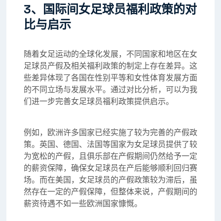
3、国际间女足球员福利政策的对
比与启示
随着女足运动的全球化发展，不同国家和地区在女
足球员产假及相关福利政策的制定上存在差异。这
些差异体现了各国在性别平等和女性体育发展方面
的不同立场与发展水平。通过对比分析，可以为我
们进一步完善女足球员福利政策提供启示。
例如，欧洲许多国家已经实施了较为完善的产假政
策。英国、德国、法国等国家为女足球员提供了较
为宽松的产假，且俱乐部在产假期间仍然给予一定
的薪资保障，确保女足球员在产后能够顺利回归赛
场。而在美国，女足球员的产假政策较为滞后，虽
然存在一定的产假保障，但整体来说，产假期间的
薪资待遇不如一些欧洲国家慷慨。