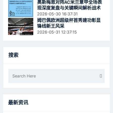
奥斯梅恩对阵AC米兰意甲全场表
现深度复盘与关键瞬间解析战术
2026-05-30 16:37:31
姆巴佩欧洲超级杯首秀建功彰显
锋线新王风采
2026-05-31 12:37:15
搜索
最新资讯