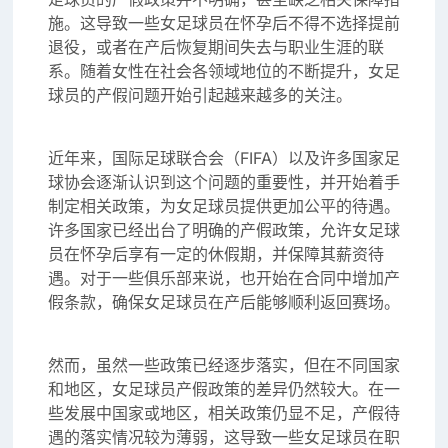
施。这导致一些女足球员在怀孕后不得不选择提前
退役，或者在产后恢复期间失去与职业生涯的联
系。随着女性在社会各领域地位的不断提升，女足
球员的产假问题开始引起越来越多的关注。
近年来，国际足球联合会（FIFA）以及许多国家足
球协会逐渐认识到这个问题的重要性，并开始着手
制定相关政策，为女足球员提供更加公平的待遇。
许多国家已经出台了明确的产假政策，允许女足球
员在怀孕后享有一定的休假期，并保障其薪资待
遇。对于一些俱乐部来说，也开始在合同中增加产
假条款，确保女足球员在产后能够顺利返回赛场。
然而，虽然一些政策已经逐步落实，但在不同国家
和地区，女足球员产假政策的差异仍然较大。在一
些发展中国家或地区，相关政策仍显不足，产假待
遇的落实情况较为薄弱，这导致一些女足球员在职