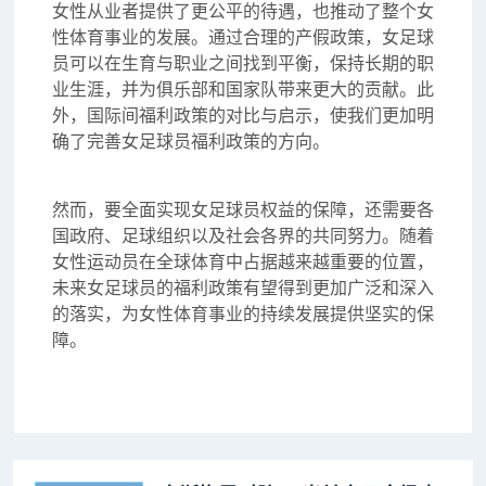
女性从业者提供了更公平的待遇，也推动了整个女
性体育事业的发展。通过合理的产假政策，女足球
员可以在生育与职业之间找到平衡，保持长期的职
业生涯，并为俱乐部和国家队带来更大的贡献。此
外，国际间福利政策的对比与启示，使我们更加明
确了完善女足球员福利政策的方向。
然而，要全面实现女足球员权益的保障，还需要各
国政府、足球组织以及社会各界的共同努力。随着
女性运动员在全球体育中占据越来越重要的位置，
未来女足球员的福利政策有望得到更加广泛和深入
的落实，为女性体育事业的持续发展提供坚实的保
障。