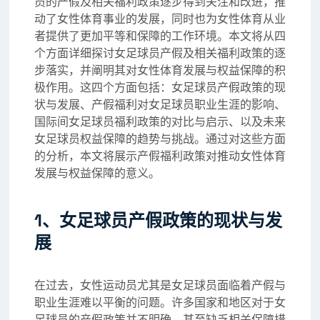
员的产假及相关福利政策逐步得到关注和改进，推
动了女性体育事业的发展，同时也为女性体育从业
者提供了更加平等和保障的工作环境。本文将从四
个方面详细探讨女足球员产假及相关福利政策的逐
步落实，并阐明其对女性体育发展与权益保障的积
极作用。这四个方面包括：女足球员产假政策的现
状与发展、产假福利对女足球员职业生涯的影响、
国际间女足球员福利政策的对比与启示、以及未来
女足球员权益保障的趋势与挑战。通过对这些方面
的分析，本文将展示产假福利政策对推动女性体育
发展与权益保障的意义。
1、女足球员产假政策的现状与发
展
在过去，女性运动员尤其是女足球员面临着产假与
职业生涯难以平衡的问题。许多国家和地区对于女
足球员的产假政策并不明确，甚至缺乏相关保障措