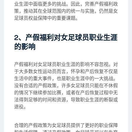
业生涯中面临更多的挑战。因此，完善产假福利政
策，推动其在全球范围内的统一与实施，仍然是女
足球员权益保障中的重要课题。
2、产假福利对女足球员职业生涯
的影响
产假福利对女足球员职业生涯的影响不容忽视。对
于大多数女性运动员而言，怀孕和产后恢复不仅是
生活中的重大事件，也是职业生涯中的一大挑战。
没有合适的产假政策，许多女足球员只能在不休假
的情况下继续参加比赛，或者在产后恢复过程中无
法得到足够的时间和资源，导致职业生涯的断裂或
退役。
合理的产假政策为女足球员提供了更好的职业保障