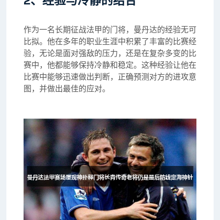
2、经验与冷静的结合
作为一名长期征战法甲的门将，曼丹达的经验无可
比拟。他在多年的职业生涯中积累了丰富的比赛经
验，无论是面对强敌的压力，还是在复杂多变的比
赛中，他都能够保持冷静和稳定。这种经验让他在
比赛中能够迅速做出判断，正确预测对方的进攻意
图，并做出最佳的应对。