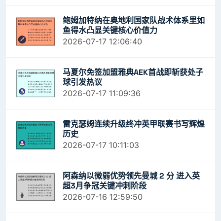
鲍姆加特纳在奥地利国家队战术体系里如
鱼得水凸显关键核心价值力
2026-07-17 12:06:40
马夏尔免签加盟雅典AEK首战即斩获处子
球引发热议
2026-07-17 11:09:36
雷克瑟姆连续升级终冲英甲联赛书写辉煌
历史
2026-07-17 10:11:03
阿森纳以微弱优势领先曼城 2 分 进入英
超3月争冠关键冲刺阶段
2026-07-16 12:59:50