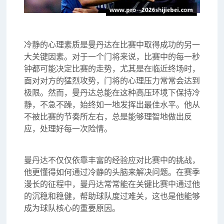
冷静的心理素质是曼丹达在比赛中取得成功的另一
大关键因素。对于一个门将来说，比赛中的每一秒
钟都可能决定比赛的走势，尤其是在临近终场时，
面对对方的猛烈攻势，门将的心理压力常常会达到
极限。然而，曼丹达总能在这种高压环境下保持冷
静，不急不躁，始终如一地发挥出最佳水平。他从
不被比赛的节奏所左右，总是能够理智地做出反
应，处理好每一次险情。
曼丹达不仅仅依靠丰富的经验应对比赛中的挑战，
他更懂得如何通过冷静的头脑来解决问题。在赛季
漫长的征程中，曼丹达常常能在关键比赛中通过他
的沉稳和稳健，帮助球队度过难关，这也是他能够
成为球队核心的重要原因。