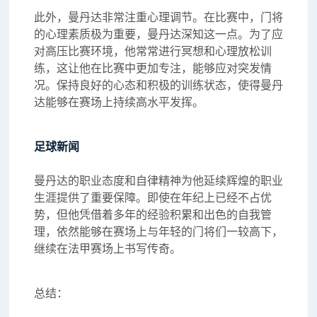
此外，曼丹达非常注重心理调节。在比赛中，门将
的心理素质极为重要，曼丹达深知这一点。为了应
对高压比赛环境，他常常进行冥想和心理放松训
练，这让他在比赛中更加专注，能够应对突发情
况。保持良好的心态和积极的训练状态，使得曼丹
达能够在赛场上持续高水平发挥。
足球新闻
曼丹达的职业态度和自律精神为他延续辉煌的职业
生涯提供了重要保障。即使在年纪上已经不占优
势，但他凭借着多年的经验积累和出色的自我管
理，依然能够在赛场上与年轻的门将们一较高下，
继续在法甲赛场上书写传奇。
总结：