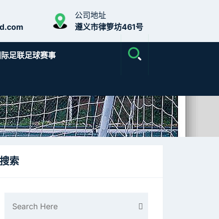
公司地址
ud.com
遵义市律箩坊461号
国际足联足球赛事
搜索