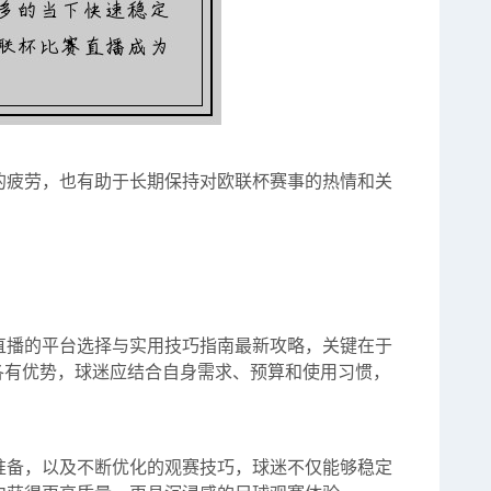
的疲劳，也有助于长期保持对欧联杯赛事的热情和关
直播的平台选择与实用技巧指南最新攻略，关键在于
各有优势，球迷应结合自身需求、预算和使用习惯，
准备，以及不断优化的观赛技巧，球迷不仅能够稳定