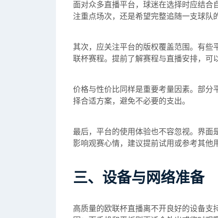
面对众多直播平台，球迷在选择时应结合
注重点场次，还是希望完整追随一支球队
其次，应关注平台的版权覆盖范围。有些
联杯赛程。提前了解赛程与直播安排，可
价格与性价比同样是重要考量因素。部分
择合适方案，避免不必要的支出。
最后，平台的使用体验也不容忽视。界面
影响观赛心情，建议提前试用或参考其他
三、设备与网络准备
高质量的欧联杯直播离不开良好的设备支