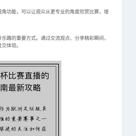
视角功能，可以让观众从更专业的角度欣赏比赛，增
升乐趣的重要方式。通过交流观点、分享精彩瞬间，
社交体验。