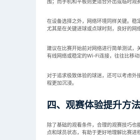
围；而手机和平板则更适合外出或临时观
在设备选择之外，网络环境同样关键。稳
尤其是在关键进球或点球时刻，良好的网
建议在比赛开始前对网络进行简单测试，
有线网络或稳定的Wi-Fi连接，往往比移
对于追求极致体验的球迷，还可以考虑外
程更加沉浸。
四、观赛体验提升方
除了基础的观看条件，合理的观赛技巧也
点和球员状态，有助于更好地理解比赛进