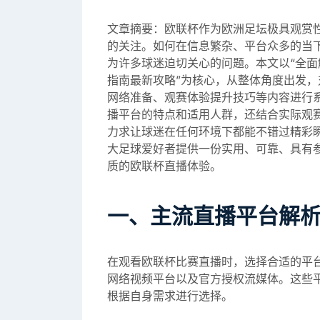
文章摘要：欧联杯作为欧洲足坛极具观赏
的关注。如何在信息繁杂、平台众多的当
为许多球迷迫切关心的问题。本文以“全
指南最新攻略”为核心，从整体角度出发
网络准备、观赛体验提升技巧等内容进行
播平台的特点和适用人群，还结合实际观
力求让球迷在任何环境下都能不错过精彩
大足球爱好者提供一份实用、可靠、具有
质的欧联杯直播体验。
一、主流直播平台解
在观看欧联杯比赛直播时，选择合适的平
网络视频平台以及官方授权流媒体。这些
根据自身需求进行选择。