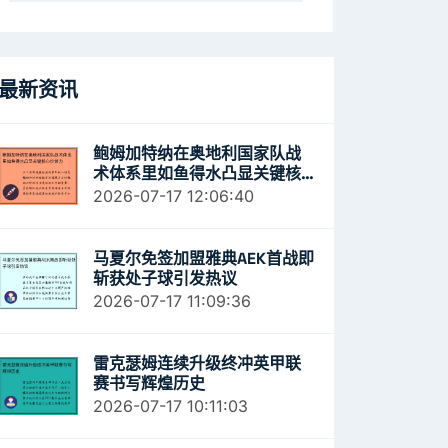
最新资讯
鲍姆加特纳在奥地利国家队战
术体系里如鱼得水凸显关键核
心价值力
2026-07-17 12:06:40
马夏尔免签加盟雅典AEK首战即
斩获处子球引发热议
2026-07-17 11:09:36
雷克瑟姆连续升级终冲英甲联
赛书写辉煌历史
2026-07-17 10:11:03