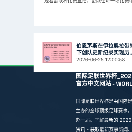
观看欧联杯比赛直播，更能在每一场比赛
伯恩茅斯在伊拉奥拉带
下创队史新纪录实现历
突破
2026-06-25 12:00:58
国际足联世界杯_202
官方中文网站 - WORL
国际足联世界杯是由国际
主办的全球顶级足球赛事
办一届。了解最新的 2026
资讯 - 获取最新赛事新闻