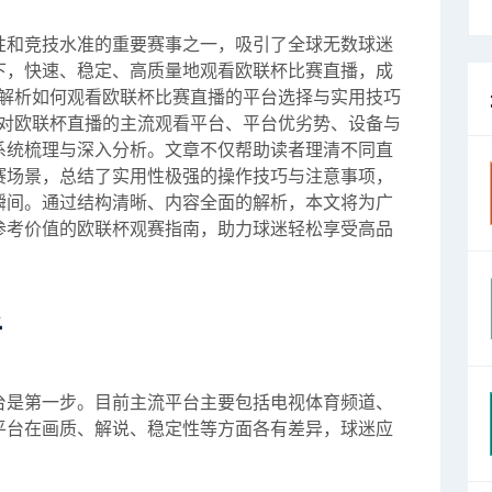
性和竞技水准的重要赛事之一，吸引了全球无数球迷
下，快速、稳定、高质量地观看欧联杯比赛直播，成
面解析如何观看欧联杯比赛直播的平台选择与实用技巧
，对欧联杯直播的主流观看平台、平台优劣势、设备与
系统梳理与深入分析。文章不仅帮助读者理清不同直
赛场景，总结了实用性极强的操作技巧与注意事项，
瞬间。通过结构清晰、内容全面的解析，本文将为广
参考价值的欧联杯观赛指南，助力球迷轻松享受高品
析
台是第一步。目前主流平台主要包括电视体育频道、
平台在画质、解说、稳定性等方面各有差异，球迷应