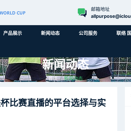
邮箱地址
allpurpose@iclo
产品展示
新闻动态
公司服务
联络 
新闻动态
首页
新闻动态
联杯比赛直播的平台选择与实