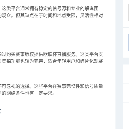
。这类平台通常拥有稳定的信号源和专业的解说团
的观众。但其缺点在于时间和地点受限，灵活性相对
通过购买赛事版权提供欧联杯直播服务。这类平台支
与集锦功能也较为完善，适合年轻用户和碎片化观赛
不可忽视的选择。这些平台在赛事完整性和信号质量
户的网络条件也有一定要求。
巧