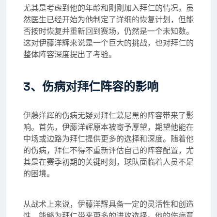
尤其是考虑到他的年龄和刚刚加入拜仁的情况。虽
然医生已经开始为他制定了详细的恢复计划，但能
否按时恢复并重新回到赛场，仍然是一个未知数。
这对伊藤洋辉来说是一个巨大的挑战，也对拜仁的
整体阵容深度提出了考验。
3、伤病对拜仁阵容的影响
伊藤洋辉的伤病无疑对拜仁慕尼黑的阵容带来了影
响。首先，伊藤洋辉原本被寄予厚望，期望他能在
中场或边路为拜仁提供更多的选择和深度。随着他
的伤病，拜仁不得不重新评估自己的阵容配置，尤
其是在赛季初期的关键时刻，球队面临着人员不足
的困境。
从战术上来说，伊藤洋辉具备一定的灵活性和创造
性，能够为拜仁带来更多的进攻选择。他的伤病意