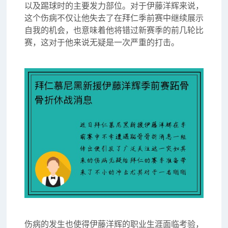
以及踢球时的主要发力部位。对于伊藤洋辉来说，
这个伤病不仅让他失去了在拜仁季前赛中继续展示
自我的机会，也意味着他将错过新赛季的前几轮比
赛，这对于他来说无疑是一次严重的打击。
伤病的发生也使得伊藤洋辉的职业生涯面临考验，