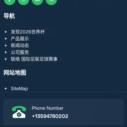
导航
发现2026世界杯
产品展示
新闻动态
公司服务
联络 国际足联足球赛事
网站地图
SiteMap
Phone Number
+13594780202