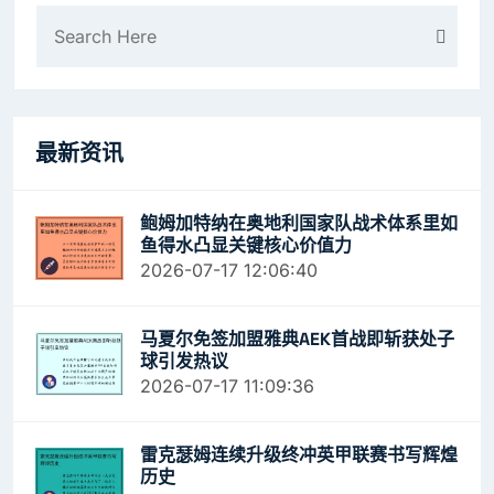
最新资讯
鲍姆加特纳在奥地利国家队战术体系里如
鱼得水凸显关键核心价值力
2026-07-17 12:06:40
马夏尔免签加盟雅典AEK首战即斩获处子
球引发热议
2026-07-17 11:09:36
雷克瑟姆连续升级终冲英甲联赛书写辉煌
历史