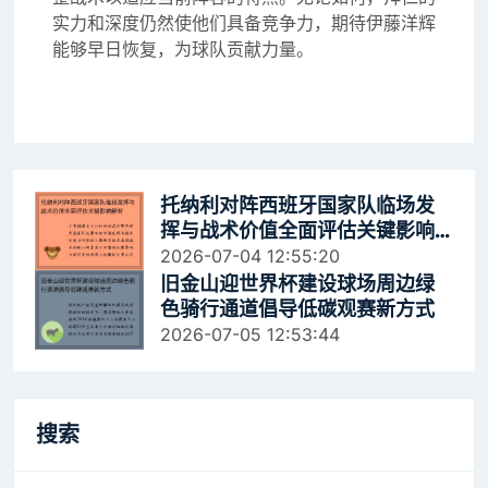
实力和深度仍然使他们具备竞争力，期待伊藤洋辉
能够早日恢复，为球队贡献力量。
托纳利对阵西班牙国家队临场发
挥与战术价值全面评估关键影响
解析
2026-07-04 12:55:20
旧金山迎世界杯建设球场周边绿
色骑行通道倡导低碳观赛新方式
2026-07-05 12:53:44
搜索