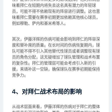
味着拜仁在短期内将失去这名具有潜力的年轻球
员，可能不得不依赖现有的阵容进行调整。这也意
味着拜仁需要在赛季初期更加依赖其他核心球员，
例如穆勒、萨内和基米希等人。
其次，伊藤洋辉的伤病可能会影响到拜仁的阵容深
度和替补席的质量。在长时间的伤病恢复期内，球
队可能不得不引入其他替代性球员或者调整现有球
员的角色分配，这无疑增加了球队管理和战术布置
的复杂性。拜仁的管理层可能会考虑引入新的引
援，来填补这一空缺，确保球队在赛季初期能保持
竞争力。
4、对拜仁战术布局的影响
从战术层面来看，伊藤洋辉的伤病对于拜仁的整体