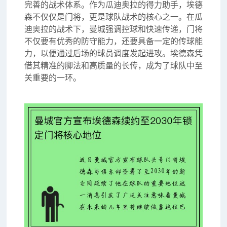
完善的战术体系。作为瓜迪奥拉的得力助手，埃德
森不仅仅是门将，更是球队战术的核心之一。在瓜
迪奥拉的战术下，曼城强调控球和快速传递，门将
不仅要有优秀的防守能力，还要具备一定的传球能
力，以便通过后场的球员调度发起进攻。埃德森凭
借其精准的脚法和高质量的长传，成为了球队中至
关重要的一环。