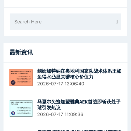
最新资讯
鲍姆加特纳在奥地利国家队战术体系里如
鱼得水凸显关键核心价值力
2026-07-17 12:06:40
马夏尔免签加盟雅典AEK首战即斩获处子
球引发热议
2026-07-17 11:09:36