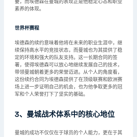
要，而埃德森在曼城的表现正是他稳定心态和职业
素养的体现。
世界杯赛程
埃德森的续约意味着他将在未来的职业生涯中，继
续保持高水平的竞技状态，而曼城也为其提供了稳
定的环境和强大的队友支持。这一长期合同的签
署，使得埃德森可以放心地继续发展自己的技术，
带领曼城朝着更多的荣誉迈进。从个人的角度看，
这份续约合同为埃德森提供了在顶级联赛和欧洲赛
场上进一步证明自己的机会，也为他争取更多的冠
军和个人荣誉打下了坚实的基础。
3、曼城战术体系中的核心地位
曼城的成功不仅仅在于球员的个人能力，更在于其