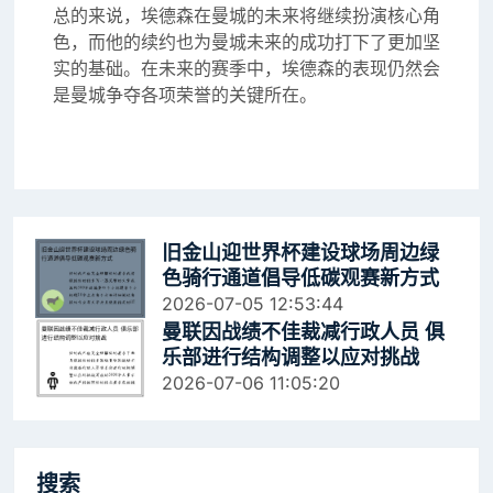
总的来说，埃德森在曼城的未来将继续扮演核心角
色，而他的续约也为曼城未来的成功打下了更加坚
实的基础。在未来的赛季中，埃德森的表现仍然会
是曼城争夺各项荣誉的关键所在。
旧金山迎世界杯建设球场周边绿
色骑行通道倡导低碳观赛新方式
2026-07-05 12:53:44
曼联因战绩不佳裁减行政人员 俱
乐部进行结构调整以应对挑战
2026-07-06 11:05:20
搜索