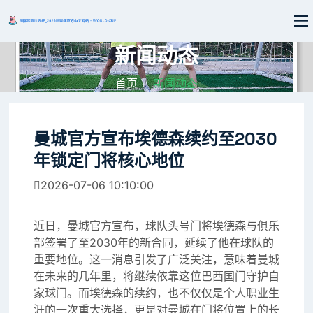
新闻动态
首页
新闻动态
曼城官方宣布埃德森续约至2030
年锁定门将核心地位
2026-07-06 10:10:00
近日，曼城官方宣布，球队头号门将埃德森与俱乐
部签署了至2030年的新合同，延续了他在球队的
重要地位。这一消息引发了广泛关注，意味着曼城
在未来的几年里，将继续依靠这位巴西国门守护自
家球门。而埃德森的续约，也不仅仅是个人职业生
涯的一次重大选择，更是对曼城在门将位置上的长