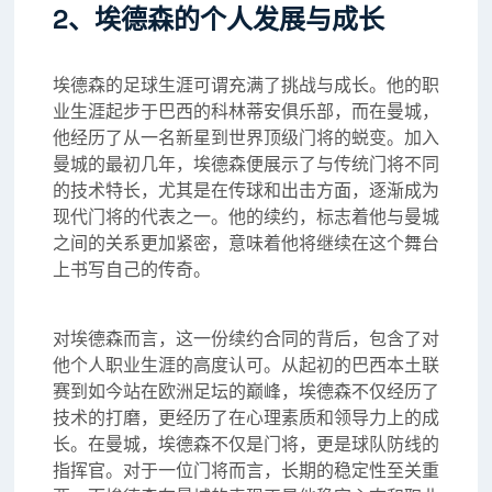
2、埃德森的个人发展与成长
埃德森的足球生涯可谓充满了挑战与成长。他的职
业生涯起步于巴西的科林蒂安俱乐部，而在曼城，
他经历了从一名新星到世界顶级门将的蜕变。加入
曼城的最初几年，埃德森便展示了与传统门将不同
的技术特长，尤其是在传球和出击方面，逐渐成为
现代门将的代表之一。他的续约，标志着他与曼城
之间的关系更加紧密，意味着他将继续在这个舞台
上书写自己的传奇。
对埃德森而言，这一份续约合同的背后，包含了对
他个人职业生涯的高度认可。从起初的巴西本土联
赛到如今站在欧洲足坛的巅峰，埃德森不仅经历了
技术的打磨，更经历了在心理素质和领导力上的成
长。在曼城，埃德森不仅是门将，更是球队防线的
指挥官。对于一位门将而言，长期的稳定性至关重