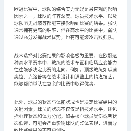
欧冠比赛中，球队的综合实力无疑是最直观的影响
因素之一。球队的阵容深度、球员技术水平、以及
球队历史战绩等都能直接影响到比赛的结果。强队
通常拥有更高的胜率，但在高水平的比赛中，弱队
通过充分发挥战术优势，也有可能爆冷击败强队。
战术选择对比赛结果的影响也极为重要。在欧冠这
种高水平赛事中，教练的战术布置和临场应变能力
往往能够决定比赛的走向。例如，顶级教练如瓜迪
奥拉、克洛普等在战术设计和调整上的精湛技艺，
能够帮助球队在复杂的比赛中取得优势。
此外，球员的状态与体能状况也是决定比赛结果的
关键因素。球员的状态不仅仅是指技术水平，还包
括心理状态和体力分配。如果核心球员受伤或者状
态低迷，可能会严重影响球队的整体表现，进而导
致比赛结果的不可预测性。