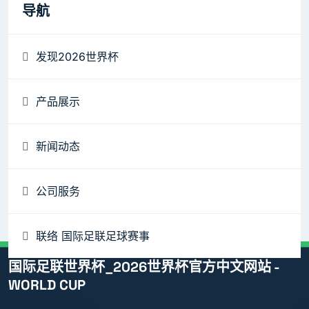
导航
发现2026世界杯
产品展示
新闻动态
公司服务
联络 国际足联足球赛事
国际足联世界杯_2026世界杯官方中文网站 -
WORLD CUP