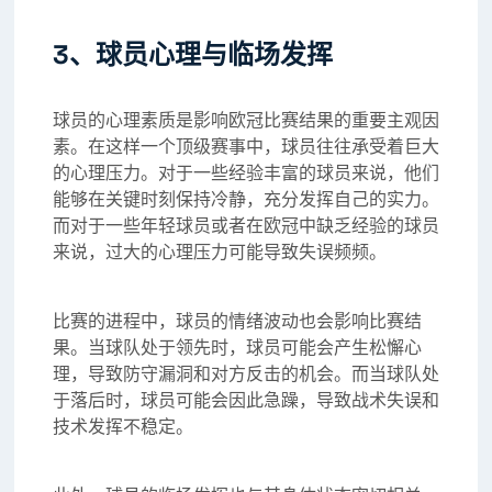
3、球员心理与临场发挥
球员的心理素质是影响欧冠比赛结果的重要主观因
素。在这样一个顶级赛事中，球员往往承受着巨大
的心理压力。对于一些经验丰富的球员来说，他们
能够在关键时刻保持冷静，充分发挥自己的实力。
而对于一些年轻球员或者在欧冠中缺乏经验的球员
来说，过大的心理压力可能导致失误频频。
比赛的进程中，球员的情绪波动也会影响比赛结
果。当球队处于领先时，球员可能会产生松懈心
理，导致防守漏洞和对方反击的机会。而当球队处
于落后时，球员可能会因此急躁，导致战术失误和
技术发挥不稳定。