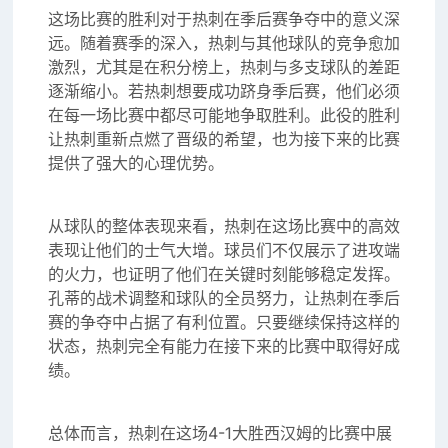
这场比赛的胜利对于热刺在季后赛争夺中的意义深
远。随着赛季的深入，热刺与其他球队的竞争愈加
激烈，尤其是在积分榜上，热刺与多支球队的差距
逐渐缩小。若热刺想要成功跻身季后赛，他们必须
在每一场比赛中都尽可能地争取胜利。此役的胜利
让热刺重新点燃了晋级的希望，也为接下来的比赛
提供了强大的心理优势。
从球队的整体表现来看，热刺在这场比赛中的高效
表现让他们的士气大增。球员们不仅展示了进攻端
的火力，也证明了他们在关键时刻能够稳定发挥。
孔蒂的战术调整和球队的全员努力，让热刺在季后
赛的争夺中占据了有利位置。只要继续保持这样的
状态，热刺完全有能力在接下来的比赛中取得好成
绩。
总体而言，热刺在这场4-1大胜西汉姆的比赛中展