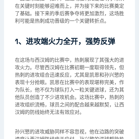
在关键时刻能够迎难而上，并为接下来的比赛奠定
了基础。接下来的季后赛争夺将更加激烈，这场胜
利可能是热刺成功晋级的一个关键转折点。
1、进攻端火力全开，强势反弹
在这场与西汉姆的比赛中，热刺展现了其强大的进
攻火力。尽管西汉姆在比赛初期一度取得领先，但
热刺的进攻组合迅速反应，尤其是凯恩和孙兴慜的
表现十分抢眼。凯恩在比赛中的表现堪称完美，作
为队长，他不仅为球队打入一粒关键进球，还为其
他队员创造了不少进攻机会。这场比赛中，热刺的
进攻组织流畅，球员之间的配合越来越默契，让西
汉姆的防线始终无法有效应对。
孙兴慜的进攻威胁同样不容忽视，他在边路的突破