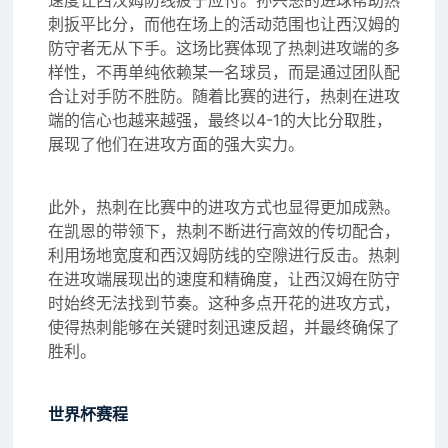
速度让西汉姆防线疲于应付。孙兴慜的进球帮助热
刺扳平比分，而他在场上的活动范围也让西汉姆的
防守者无从下手。这场比赛体现了热刺进攻端的多
样性，不再单纯依赖某一名球员，而是通过团队配
合让对手防不胜防。随着比赛的进行，热刺在进攻
端的信心也越来越强，最终以4-1的大比分取胜，
展现了他们在进攻方面的强大实力。
此外，热刺在比赛中的进攻方式也显得更加成熟。
在凯恩的带领下，热刺不断进行高效的传切配合，
利用场地宽度和西汉姆防线的空隙进行反击。热刺
在进攻端展现出的速度和精确度，让西汉姆在防守
时始终无法找到节奏。这种多点开花的进攻方式，
使得热刺能够在关键时刻迅速反超，并最终确保了
胜利。
世界杯赛程