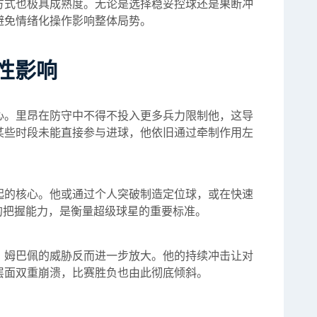
方式也极具成熟度。无论是选择稳妥控球还是果断冲
避免情绪化操作影响整体局势。
性影响
心。里昂在防守中不得不投入更多兵力限制他，这导
某些时段未能直接参与进球，他依旧通过牵制作用左
起的核心。他或通过个人突破制造定位球，或在快速
的把握能力，是衡量超级球星的重要标准。
，姆巴佩的威胁反而进一步放大。他的持续冲击让对
层面双重崩溃，比赛胜负也由此彻底倾斜。