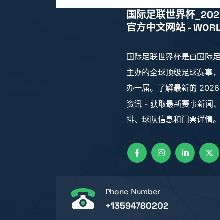
国际足联世界杯_202
官方中文网站 - WORL
国际足联世界杯是由国际
主办的全球顶级足球赛事
办一届。了解最新的 2026
资讯 - 获取最新赛事新闻
排、球队信息和门票详情
Phone Number
+13594780202