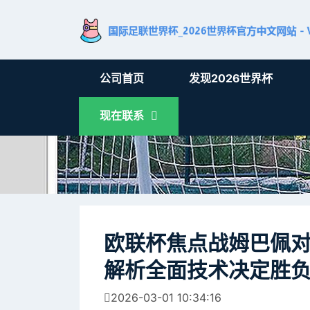
公司首页
发现2026世界杯
现在联系
欧联杯焦点战姆巴佩
解析全面技术决定胜
2026-03-01 10:34:16