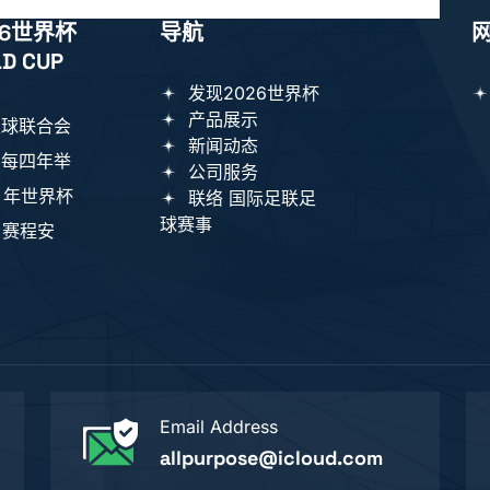
6世界杯
导航
D CUP
发现2026世界杯
产品展示
足球联合会
新闻动态
，每四年举
公司服务
 年世界杯
联络 国际足联足
球赛事
、赛程安
。
Email Address
allpurpose@icloud.com