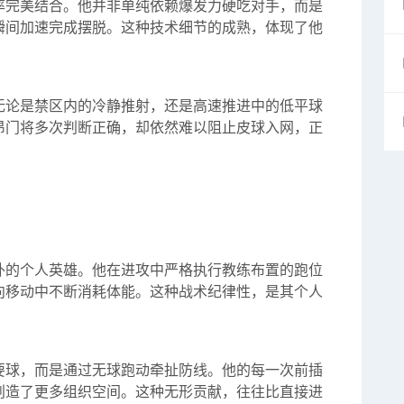
率完美结合。他并非单纯依赖爆发力硬吃对手，而是
瞬间加速完成摆脱。这种技术细节的成熟，体现了他
无论是禁区内的冷静推射，还是高速推进中的低平球
昂门将多次判断正确，却依然难以阻止皮球入网，正
外的个人英雄。他在进攻中严格执行教练布置的跑位
向移动中不断消耗体能。这种战术纪律性，是其个人
要球，而是通过无球跑动牵扯防线。他的每一次前插
创造了更多组织空间。这种无形贡献，往往比直接进