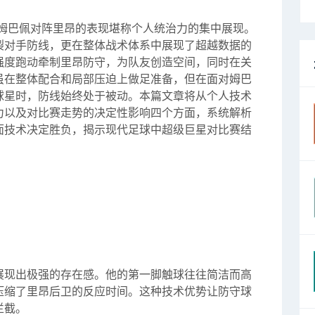
，姆巴佩对阵里昂的表现堪称个人统治力的集中展现。
裂对手防线，更在整体战术体系中展现了超越数据的
强度跑动牵制里昂防守，为队友创造空间，同时在关
虽在整体配合和局部压迫上做足准备，但在面对姆巴
球星时，防线始终处于被动。本篇文章将从个人技术
力以及对比赛走势的决定性影响四个方面，系统解析
面技术决定胜负，揭示现代足球中超级巨星对比赛结
展现出极强的存在感。他的第一脚触球往往简洁而高
压缩了里昂后卫的反应时间。这种技术优势让防守球
拦截。