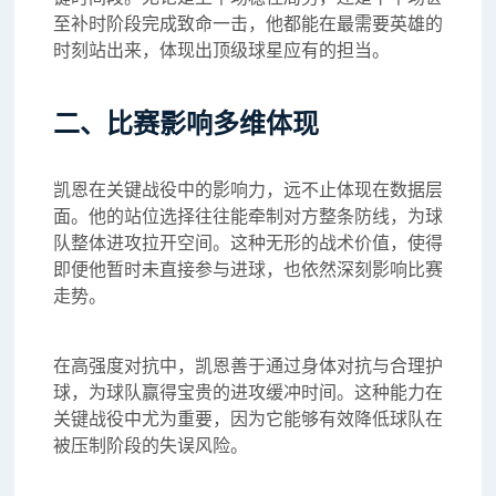
至补时阶段完成致命一击，他都能在最需要英雄的
时刻站出来，体现出顶级球星应有的担当。
二、比赛影响多维体现
凯恩在关键战役中的影响力，远不止体现在数据层
面。他的站位选择往往能牵制对方整条防线，为球
队整体进攻拉开空间。这种无形的战术价值，使得
即便他暂时未直接参与进球，也依然深刻影响比赛
走势。
在高强度对抗中，凯恩善于通过身体对抗与合理护
球，为球队赢得宝贵的进攻缓冲时间。这种能力在
关键战役中尤为重要，因为它能够有效降低球队在
被压制阶段的失误风险。