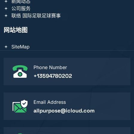
新闻动态
公司服务
联络 国际足联足球赛事
网站地图
SiteMap
Phone Number
+13594780202
Email Address
allpurpose@icloud.com