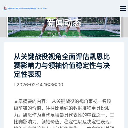
新闻动态
首页
新闻动态
从关键战役视角全面评估凯恩比
赛影响力与领袖价值稳定性与决
定性表现
2026-02-14 16:36:00
文章摘要的内容： 从关键战役的视角审视一名顶
级前锋的价值，往往比单纯的数据堆积更具说服
力。凯恩作为当代足坛最具代表性的中锋之一，其
比赛影响力、领袖价值、稳定性以及决定性表现，