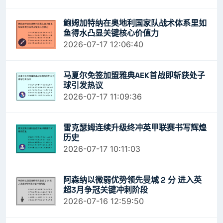
鲍姆加特纳在奥地利国家队战术体系里如
鱼得水凸显关键核心价值力
2026-07-17 12:06:40
马夏尔免签加盟雅典AEK首战即斩获处子
球引发热议
2026-07-17 11:09:36
雷克瑟姆连续升级终冲英甲联赛书写辉煌
历史
2026-07-17 10:11:03
阿森纳以微弱优势领先曼城 2 分 进入英
超3月争冠关键冲刺阶段
2026-07-16 12:59:50