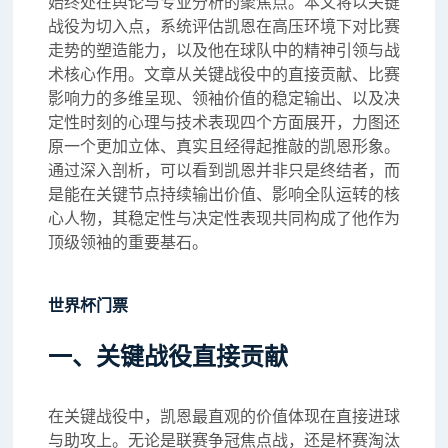
始终处在舆论与专业分析的聚焦点。本文将以关键
战役为切入点，系统评估凯恩在高压环境下对比赛
走势的塑造能力，以及他在球队中的精神引领与战
术核心作用。文章从关键战役中的直接贡献、比赛
影响力的多维呈现、领袖价值的稳定输出、以及决
定性时刻的心理与技术表现四个方面展开，力图还
原一个更加立体、真实且经得起推敲的凯恩形象。
通过深入剖析，可以看到凯恩并非只是终结者，而
是能在关键节点持续输出价值、影响全队运转的核
心人物，其稳定性与决定性表现共同构成了他作为
顶级领袖的重要基石。
世界杯门票
一、关键战役直接贡献
在关键战役中，凯恩最直观的价值体现在直接进球
与助攻上。无论是联赛争冠焦点战，还是杯赛淘汰