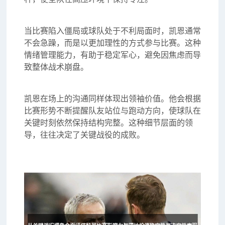
当比赛陷入僵局或球队处于不利局面时，凯恩通常
不会急躁，而是以更加理性的方式参与比赛。这种
情绪管理能力，有助于稳定军心，避免因焦虑而导
致整体战术崩盘。
凯恩在场上的沟通同样体现出领袖价值。他会根据
比赛形势不断提醒队友站位与跑动方向，使球队在
关键时刻依然保持结构完整。这种细节层面的领
导，往往决定了关键战役的成败。