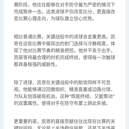
赛阶段，他往往能够在对手防守最为严密的情况下
完成致命一击。这类进球不仅改变比分，更直接改
变比赛心理走向，为球队建立信心优势。
相比普通比赛，关键战役中的进球含金量更高。凯
恩在这些比赛中展现出的射门选择与冷静程度，体
现了他对比赛节奏的精准把控。他并不急于出手，
而是等待最合理的时机完成终结，使得每一次触球
都具备极强的威胁性。
除了进球，凯恩在关键战役中的助攻同样不可忽
视。他能够通过回撤组织、精准直塞或边路分球，
为队友创造破局机会。这种“既能终结、又能策动”
的双重属性，使得对手在防守布置上顾此失彼。
更重要的是，凯恩的直接贡献往往出现在比赛的关
键时间段。无论是上半场稳住局势，还是下半场甚