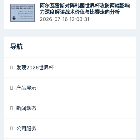
阿尔瓦雷斯对阵韩国世界杯攻防两端影响
力深度解读战术价值与比赛走向分析
2026-07-16 12:03:31
导航
发现2026世界杯
产品展示
新闻动态
公司服务