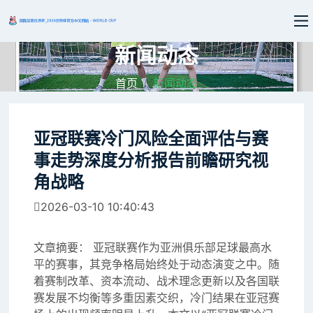
新闻动态
首页
新闻动态
亚冠联赛冷门风险全面评估与赛
事走势深度分析报告前瞻研究视
角战略
2026-03-10 10:40:43
文章摘要： 亚冠联赛作为亚洲俱乐部足球最高水
平的赛事，其竞争格局始终处于动态演变之中。随
着赛制改革、资本流动、战术理念更新以及各国联
赛发展不均衡等多重因素交织，冷门结果在亚冠赛