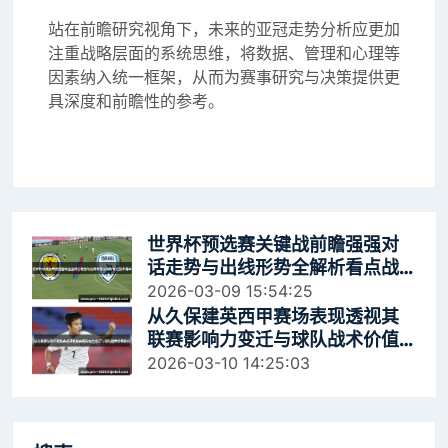
站在前瞻研究视角下，未来的亚冠走势分析应更加
注重战略层面的系统思维，将数据、管理和心理等
因素纳入统一框架，从而为赛事研究与决策提供更
具深度和前瞻性的参考。
世界杯预选赛关键战前瞻强强对
话走势与出线形势全解析看点战
术博弈
2026-03-09 15:54:25
从久保建英西甲赛场表现透视其
联赛影响力变迁与球队战术价值
研究
2026-03-10 14:25:03