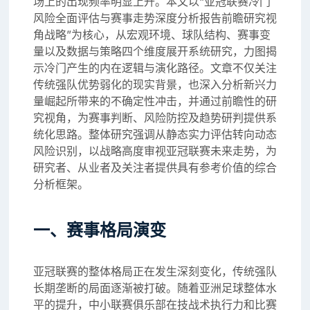
场上的出现频率明显上升。本文以“亚冠联赛冷门
风险全面评估与赛事走势深度分析报告前瞻研究视
角战略”为核心，从宏观环境、球队结构、赛事变
量以及数据与策略四个维度展开系统研究，力图揭
示冷门产生的内在逻辑与演化路径。文章不仅关注
传统强队优势弱化的现实背景，也深入分析新兴力
量崛起所带来的不确定性冲击，并通过前瞻性的研
究视角，为赛事判断、风险防控及趋势研判提供系
统化思路。整体研究强调从静态实力评估转向动态
风险识别，以战略高度审视亚冠联赛未来走势，为
研究者、从业者及关注者提供具有参考价值的综合
分析框架。
一、赛事格局演变
亚冠联赛的整体格局正在发生深刻变化，传统强队
长期垄断的局面逐渐被打破。随着亚洲足球整体水
平的提升，中小联赛俱乐部在技战术执行力和比赛