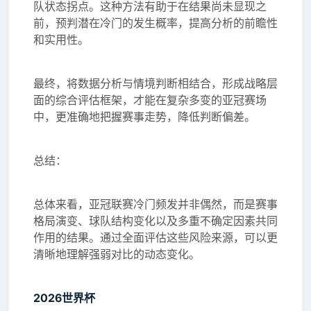
队状态拐点。这种方法有助于在结果尚未显现之
前，预判潜在冷门的发生概率，提高分析的前瞻性
和实用性。
最终，将数据分析与情境判断相结合，形成战略层
面的综合评估框架，才能在复杂多变的亚冠赛场
中，更准确地把握赛事走势，降低判断偏差。
总结：
总体来看，亚冠联赛冷门频发并非偶然，而是赛事
格局演变、球队结构变化以及多重不确定因素共同
作用的结果。通过全面评估这些风险来源，可以更
清晰地理解强弱对比的动态变化。
2026世界杯