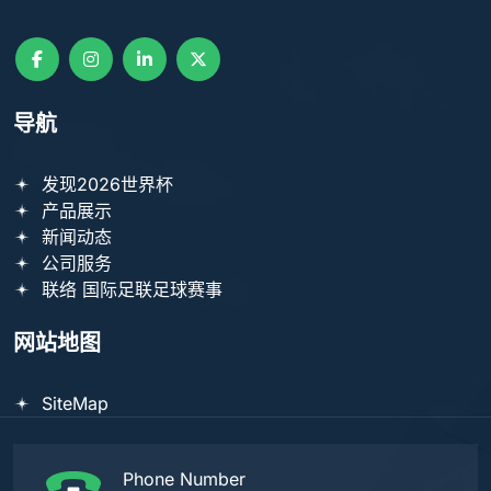
导航
发现2026世界杯
产品展示
新闻动态
公司服务
联络 国际足联足球赛事
网站地图
SiteMap
Phone Number