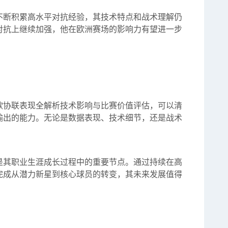
不断积累高水平对抗经验，其技术特点和战术理解仍
对抗上继续加强，他在欧洲赛场的影响力有望进一步
欧协联表现全解析技术影响与比赛价值评估，可以清
输出的能力。无论是数据表现、技术细节，还是战术
是其职业生涯成长过程中的重要节点。通过持续在高
完成从潜力新星到核心球员的转变，其未来发展值得