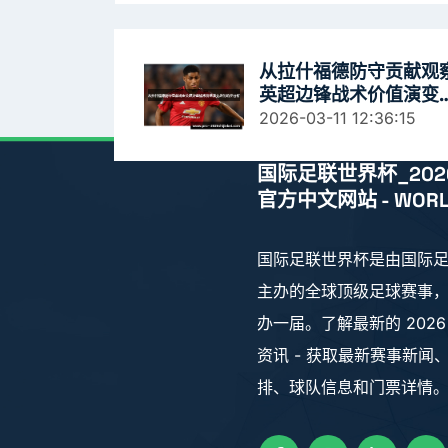
从拉什福德防守贡献观
英超边锋战术价值演变
势路径分析
2026-03-11 12:36:15
国际足联世界杯_202
官方中文网站 - WORL
国际足联世界杯是由国际
主办的全球顶级足球赛事
办一届。了解最新的 2026
资讯 - 获取最新赛事新闻
排、球队信息和门票详情