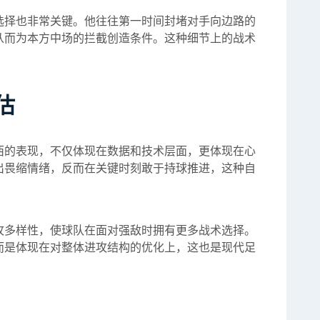
选择也非常关键。他往往第一时间封堵对手向边路的
从而为本方中场的拦截创造条件。这种细节上的战术
估
西的表现，不仅体现在数据和技术层面，更体现在心
出畏缩情绪，反而在关键时刻敢于持球推进，这种自
攻多样性，使球队在面对强敌时拥有更多战术选择。
而是体现在对整体进攻结构的优化上，这也是现代足