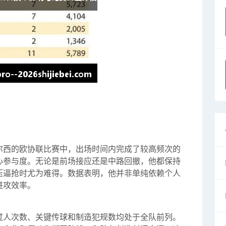
尔西的欧协联比赛中，出场时间内完成了较高频次的
心参与度。无论是前场接应还是中路回撤，他都保持
压逼抢时尤为难得。数据表明，他并非单纯依赖个人
进攻效率。
过人次数、关键传球和制造犯规数均处于全队前列。