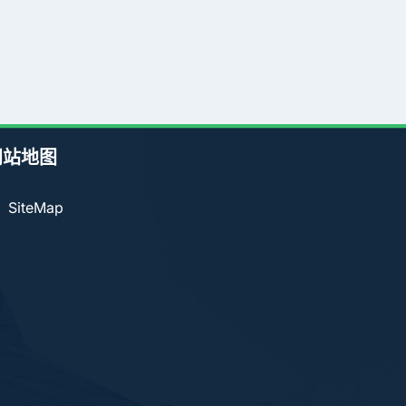
网站地图
SiteMap