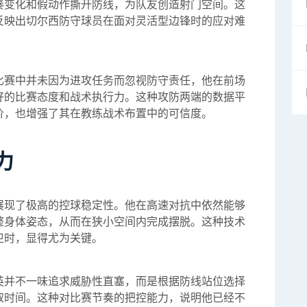
奏变化和假动作撕开防线，为队友创造射门空间。这
反映出切尔西防守球员在面对灵活型边锋时的应对难
比赛中并未因为进攻任务而忽视防守责任，他在前场
好的比赛态度和战术执行力。这种攻防两端的数据平
价，也增强了其在教练战术布置中的可信度。
力
展现了极高的控球稳定性。他在高速对抗中依然能够
整身体姿态，从而在狭小空间内完成摆脱。这种技术
卫时，显得尤为关键。
英并不一味追求威胁性直塞，而是根据防线站位选择
取时间。这种对比赛节奏的把控能力，说明他已经不