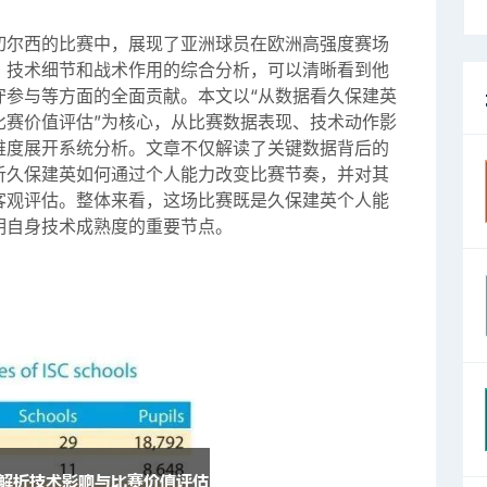
切尔西的比赛中，展现了亚洲球员在欧洲高强度赛场
、技术细节和战术作用的综合分析，可以清晰看到他
守参与等方面的全面贡献。本文以“从数据看久保建英
比赛价值评估”为核心，从比赛数据表现、技术动作影
维度展开系统分析。文章不仅解读了关键数据背后的
析久保建英如何通过个人能力改变比赛节奏，并对其
客观评估。整体来看，这场比赛既是久保建英个人能
明自身技术成熟度的重要节点。