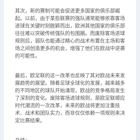
其次，新的赛制可能会促进更多国家的俱乐部崛
起。以前，由于某些联赛的强队通常能够依靠客场
进球在关键时刻脱颖而出，欧洲其他国家的俱乐部
往往难以突破传统强队的包围圈。而废除客场进球
规则后，弱队也能通过精心的战术布置在主场和客
场之间创造更多的机会，增强了他们在欧战中逆袭
的可能性。
最后，欧足联的这一改革也反映了其对欧战未来发
展趋势的展望。随着足球全球化的发展，越来越多
的不同地区的球队开始涌现，欧战的竞争格局发生
了深刻的变化。废除客场进球规则，是欧足联顺应
时代潮流的一次改革，未来的欧战将更加注重技
术、战术和团队实力，而非仅仅依赖一项规则来决
定比赛结果。
总结：