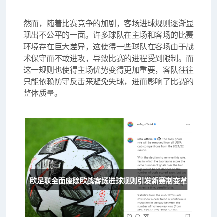
然而，随着比赛竞争的加剧，客场进球规则逐渐显
现出不公平的一面。许多球队在主场和客场的比赛
环境存在巨大差异，这使得一些球队在客场由于战
术保守而不敢进攻，导致比赛的进程受到限制。而
这一规则也使得主场优势变得更加重要，客队往往
只能依赖防守反击来避免失球，进而影响了比赛的
整体质量。