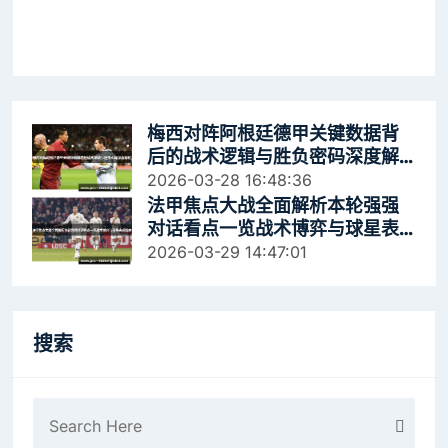
梅西对阵阿根廷德甲关键数据背
后的战术逻辑与胜负密码深度解
析
2026-03-28 16:48:36
法甲焦点大战全面解析本轮强强
对话看点一览战术博弈与球星表
现前瞻
2026-03-29 14:47:01
搜索