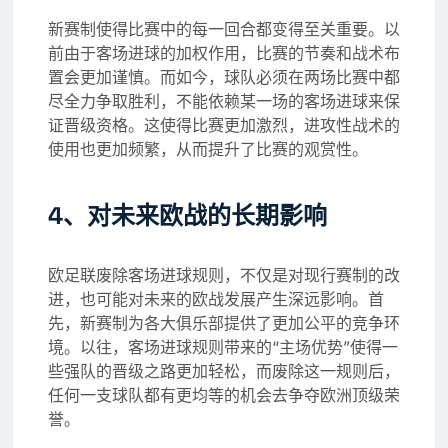
新赛制使得比赛中的每一回合都变得至关重要。以
前由于客场进球的加权作用，比赛的节奏和战术布
置会更加谨慎。而如今，球队必须在两场比赛中都
尽全力争取胜利，不能依赖某一场的客场进球来保
证晋级资格。这使得比赛更加激烈，进攻性战术的
使用也更加频繁，从而提升了比赛的观赏性。
4、对未来欧战的长期影响
欧足联废除客场进球规则，不仅是对现行赛制的改
进，也可能对未来的欧战发展产生深远影响。首
先，新赛制为各大俱乐部提供了更加公平的竞争环
境。以往，客场进球规则带来的“主场优势”使得一
些强队的晋级之路更加轻松，而废除这一规则后，
任何一支球队都有更均等的机会去争夺欧洲顶级荣
誉。