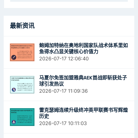
最新资讯
鲍姆加特纳在奥地利国家队战术体系里如
鱼得水凸显关键核心价值力
2026-07-17 12:06:40
马夏尔免签加盟雅典AEK首战即斩获处子
球引发热议
2026-07-17 11:09:36
雷克瑟姆连续升级终冲英甲联赛书写辉煌
历史
2026-07-17 10:11:03