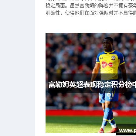
稳定局面。虽然富勒姆的阵容并不拥有豪
明确性，使得他们在面对强队时并不显得