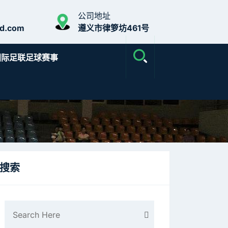
公司地址
ud.com
遵义市律箩坊461号
国际足联足球赛事
搜索