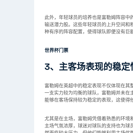
此外，年轻球员的培养也是富勒姆阵容中
输送潜力股。这些年轻球员的上升空间和
种有序的阵容配置，使得球队即便没有巨
世界杯门票
3、主客场表现的稳定
富勒姆在英超中的稳定表现不仅体现在其
一支实力较为均衡的球队，富勒姆并未在
能够在客场保持较为稳定的表现，这使得
尤其是在主场，富勒姆凭借着熟悉的环境
主场气氛浓厚，球迷对球队的支持也为球
然面临较大压力，但他们能够利用主场优