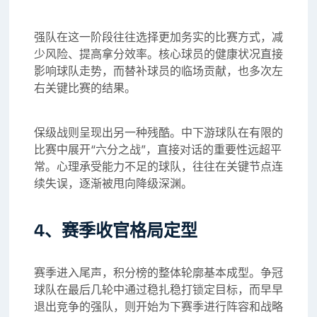
强队在这一阶段往往选择更加务实的比赛方式，减
少风险、提高拿分效率。核心球员的健康状况直接
影响球队走势，而替补球员的临场贡献，也多次左
右关键比赛的结果。
保级战则呈现出另一种残酷。中下游球队在有限的
比赛中展开“六分之战”，直接对话的重要性远超平
常。心理承受能力不足的球队，往往在关键节点连
续失误，逐渐被甩向降级深渊。
4、赛季收官格局定型
赛季进入尾声，积分榜的整体轮廓基本成型。争冠
球队在最后几轮中通过稳扎稳打锁定目标，而早早
退出竞争的强队，则开始为下赛季进行阵容和战略