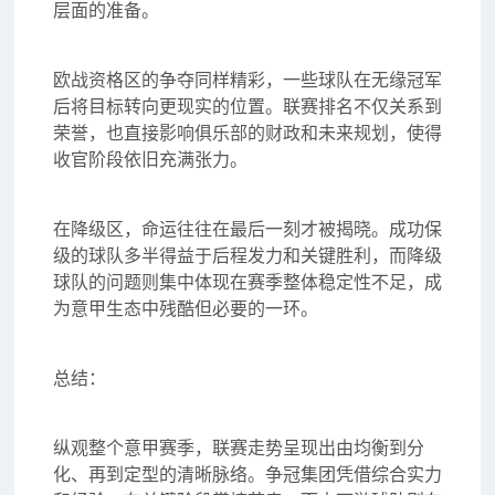
层面的准备。
欧战资格区的争夺同样精彩，一些球队在无缘冠军
后将目标转向更现实的位置。联赛排名不仅关系到
荣誉，也直接影响俱乐部的财政和未来规划，使得
收官阶段依旧充满张力。
在降级区，命运往往在最后一刻才被揭晓。成功保
级的球队多半得益于后程发力和关键胜利，而降级
球队的问题则集中体现在赛季整体稳定性不足，成
为意甲生态中残酷但必要的一环。
总结：
纵观整个意甲赛季，联赛走势呈现出由均衡到分
化、再到定型的清晰脉络。争冠集团凭借综合实力