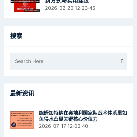
新方式与实用建议
2026-02-20 12:23:45
搜索
最新资讯
鲍姆加特纳在奥地利国家队战术体系里如
鱼得水凸显关键核心价值力
2026-07-17 12:06:40