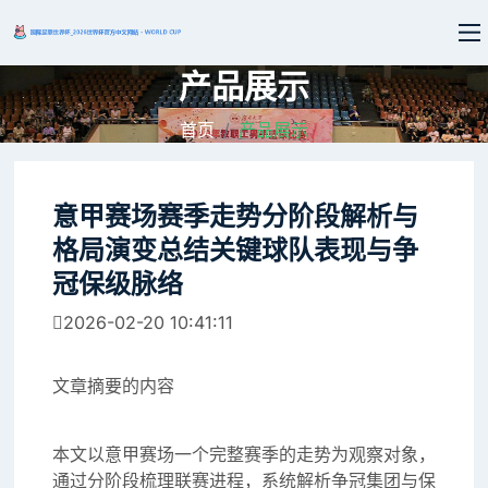
产品展示
首页
产品展示
意甲赛场赛季走势分阶段解析与
格局演变总结关键球队表现与争
冠保级脉络
2026-02-20 10:41:11
文章摘要的内容
本文以意甲赛场一个完整赛季的走势为观察对象，
通过分阶段梳理联赛进程，系统解析争冠集团与保