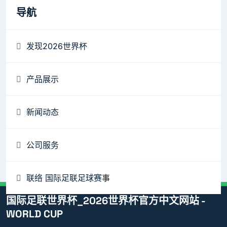
导航
发现2026世界杯
产品展示
新闻动态
公司服务
联络 国际足联足球赛事
国际足联世界杯_2026世界杯官方中文网站 -
WORLD CUP