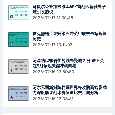
马夏尔免签加盟雅典AEK首战即斩获处子
球引发热议
2026-07-17 11:09:36
雷克瑟姆连续升级终冲英甲联赛书写辉煌
历史
2026-07-17 10:11:03
阿森纳以微弱优势领先曼城 2 分 进入英
超3月争冠关键冲刺阶段
2026-07-16 12:59:50
阿尔瓦雷斯对阵韩国世界杯攻防两端影响
力深度解读战术价值与比赛走向分析
2026-07-16 12:03:31