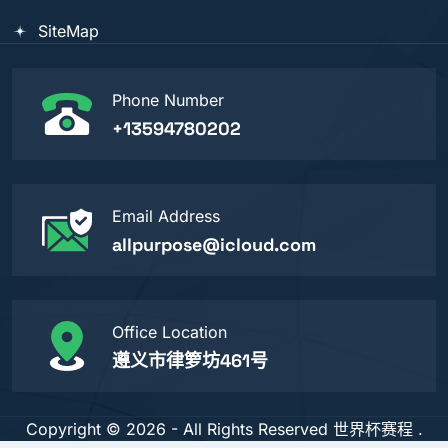
SiteMap
Phone Number
+13594780202
Email Address
allpurpose@icloud.com
Office Location
遵义市律箩坊461号
Copyright © 2026 - All Rights Reserved
世界杯赛程
.