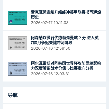
雷克瑟姆连续升级终冲英甲联赛书写辉煌
历史
2026-07-17 10:11:03
阿森纳以微弱优势领先曼城 2 分 进入英
超3月争冠关键冲刺阶段
2026-07-16 12:59:50
阿尔瓦雷斯对阵韩国世界杯攻防两端影响
力深度解读战术价值与比赛走向分析
2026-07-16 12:03:31
导航