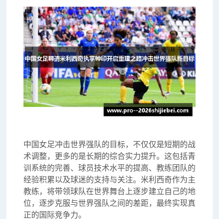
中国女足冲击世界强队的目标，不仅仅是短期的战
术调整，更多的是长期的综合实力提升。这包括青
训系统的完善、球员技术水平的提高、教练团队的
经验积累以及球迷的支持与关注。米利西奇作为主
教练，将带领球队在世界舞台上逐步建立自己的地
位，逐步克服与世界强队之间的差距，最终实现真
正的国际竞争力。