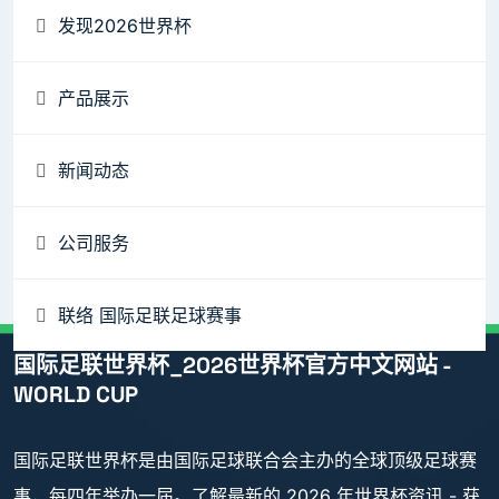
发现2026世界杯
产品展示
新闻动态
公司服务
联络 国际足联足球赛事
国际足联世界杯_2026世界杯官方中文网站 -
WORLD CUP
国际足联世界杯是由国际足球联合会主办的全球顶级足球赛
事，每四年举办一届。了解最新的 2026 年世界杯资讯 - 获