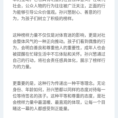
社会，公众人物的行为往往被广泛关注，正面的行
为能够引导公众价值观。孙兴慜耐心、善意的行
为，为孩子们树立了积极的榜样。
这种榜样力量不仅仅是对体育迷的影响，更是对社
会整体风气的一种正向推动。孩子们看到偶像的行
为，会明白善良和尊重他人的重要性，成年人也会
被提醒在忙碌生活中不忘体贴和关怀。孙兴慜通过
自己的行动，将社会责任感具体化，展示了榜样行
为的力量。
更重要的是，这种行为传递出一种平等理念。无论
身份、年龄如何，孙兴慜都以同样的态度对待每一
位等待签名的孩子。这种平等和尊重的态度，是社
会榜样力量中最温暖、最直观的体现，让每一个目
睹这一幕的人都感受到正能量。