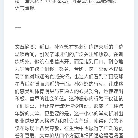
结，全文约3000字左右。内容会保持温暖细腻，
语言流畅。
---
文章摘要：近日，孙兴慜在热刺训练结束后的一幕
温暖瞬间，引发了球迷们的广泛关注和热议。在训
练场外，他没有急着离开，而是走到门口，耐心地
为等待的孩子们逐一签名、合影。这一举动不仅体
现了他对球迷的真诚关怀，也让人们看到了顶级球
星背后温暖而亲近的一面。孙兴慜的行动，让球迷
们感受到体育明星与普通人的心灵契合，也传递出
积极、善意的社会价值。这种暖心的行为不仅让孩
子们惊喜，也让成年球迷深受触动，形成了一种跨
年龄的共鸣。更重要的是，这一小小的举动折射出
职业球员的人格魅力和社会责任感，使得孙兴慜不
仅在球场上备受尊敬，在生活中也赢得了广泛的赞
誉和喜爱。文章将从四个方面详细阐述这段温暖画