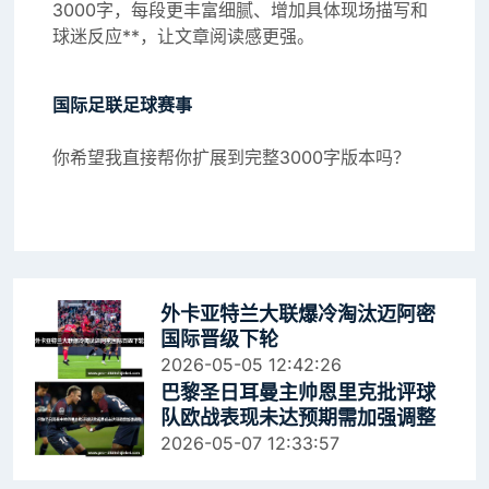
3000字，每段更丰富细腻、增加具体现场描写和
球迷反应**，让文章阅读感更强。
国际足联足球赛事
你希望我直接帮你扩展到完整3000字版本吗？
外卡亚特兰大联爆冷淘汰迈阿密
国际晋级下轮
2026-05-05 12:42:26
巴黎圣日耳曼主帅恩里克批评球
队欧战表现未达预期需加强调整
2026-05-07 12:33:57