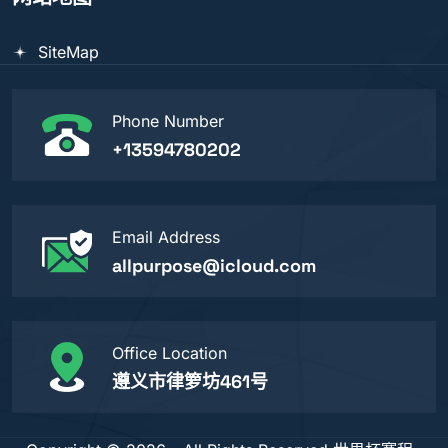
SiteMap
Phone Number
+13594780202
Email Address
allpurpose@icloud.com
Office Location
遵义市律箩坊461号