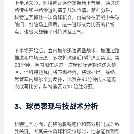
上半场末段，科特迪瓦逐渐掌握场上节奏，通过边
路传中和中路渗透制造了几次险情。第41分钟，
科特迪瓦抓住一次角球机会，由前锋在混战中头球
破门，打破场上僵局，这一进球成为比赛的转折
点，也极大鼓舞了科特迪瓦士气。
下半场开始后，塞内加尔迅速调整战术，加强边路
推进和中场压迫，多次将球逼近科特迪瓦禁区。第
68分钟，塞内加尔通过一次精妙配合将球送入禁
区，但科特迪瓦门将表现神勇，将球扑出。最终，
尽管塞内加尔全力反扑，比赛在90分钟内未能再
次改写比分，科特迪瓦以1:0险胜夺冠。
3、球员表现与技战术分析
科特迪瓦方面，前锋的敏锐跑位和高效射门成为致
胜关键。尤其是在角球和定位球时，他总能找到空