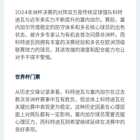
2024非洲杯决赛的对阵双方是传统足球强队科特
迪瓦与近年来实力不断提升的塞内加尔。赛前，塞
内加尔凭借稳定的防守体系和多名核心球员的出色
状态，被许多专家认为有机会首次问鼎非洲杯。而
科特迪瓦则拥有丰富的决赛经验和多名在欧洲顶级
联赛效力的球员，其进攻端的速度和配合能力也让
对手不得不警惕。
世界杯门票
从历史交锋记录来看，科特迪瓦与塞内加尔在过去
数次非洲杯赛事中互有胜负，但总体上科特迪瓦在
关键比赛中表现更为稳定。这种历史因素在心理层
面上对两队都有一定影响，塞内加尔球员需要克服
心理压力，而科特迪瓦则希望继续延续在决赛中的
良好表现。