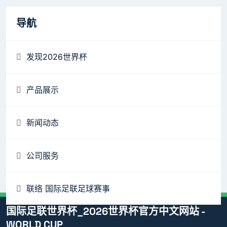
导航
发现2026世界杯
产品展示
新闻动态
公司服务
联络 国际足联足球赛事
国际足联世界杯_2026世界杯官方中文网站 -
WORLD CUP