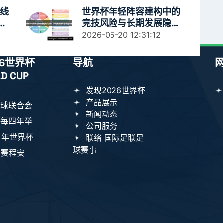
上线
世界杯年轻阵容建构中的
面
竞技风险与长期发展隐患
系统性评估
2026-05-20 12:31:12
6世界杯
导航
D CUP
发现2026世界杯
产品展示
足球联合会
新闻动态
，每四年举
公司服务
 年世界杯
联络 国际足联足
球赛事
、赛程安
。