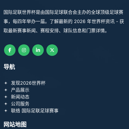
国际足联世界杯是由国际足球联合会主办的全球顶级足球赛
事，每四年举办一届。了解最新的 2026 年世界杯资讯 - 获
取最新赛事新闻、赛程安排、球队信息和门票详情。
导航
发现2026世界杯
产品展示
新闻动态
公司服务
联络 国际足联足球赛事
网站地图