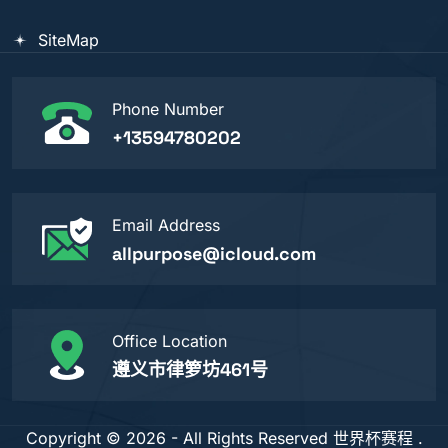
SiteMap
Phone Number
+13594780202
Email Address
allpurpose@icloud.com
Office Location
遵义市律箩坊461号
Copyright © 2026 - All Rights Reserved
世界杯赛程
.