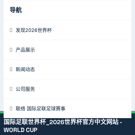
导航
发现2026世界杯
产品展示
新闻动态
公司服务
联络 国际足联足球赛事
国际足联世界杯_2026世界杯官方中文网站 -
WORLD CUP