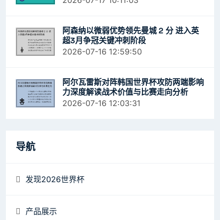
阿森纳以微弱优势领先曼城 2 分 进入英
超3月争冠关键冲刺阶段
2026-07-16 12:59:50
阿尔瓦雷斯对阵韩国世界杯攻防两端影响
力深度解读战术价值与比赛走向分析
2026-07-16 12:03:31
导航
发现2026世界杯
产品展示