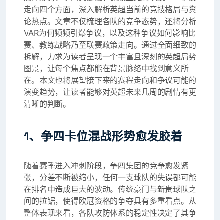
走向四个方面，深入解析英超当前的竞技格局与舆
论热点。文章不仅梳理各队的竞争态势，还将分析
VAR为何频频引爆争议，以及这种争议如何影响比
赛、教练战略乃至联赛政策走向。通过全面细致的
拆解，力求为读者呈现一个丰富且深刻的英超局势
图景，让每个焦点都能在背景脉络中找到意义所
在。本文也将展望接下来的赛程走向和争议可能的
演变趋势，让读者能够对英超未来几周的剧情有更
清晰的判断。
1、争四卡位混战形势愈发胶着
随着赛季进入冲刺阶段，争四集团的竞争愈发紧
张，分差不断被缩小，任何一支球队的失误都可能
在排名中造成巨大的波动。传统豪门与新贵球队之
间的拉锯，使得欧冠资格的争夺具有多重看点。从
整体表现来看，各队攻防体系的稳定性决定了其争