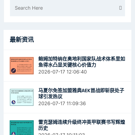
最新资讯
鲍姆加特纳在奥地利国家队战术体系里如
鱼得水凸显关键核心价值力
2026-07-17 12:06:40
马夏尔免签加盟雅典AEK首战即斩获处子
球引发热议
2026-07-17 11:09:36
雷克瑟姆连续升级终冲英甲联赛书写辉煌
历史
2026-07-17 10:11:03