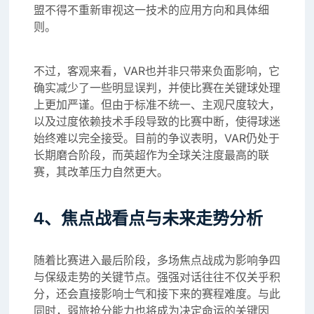
盟不得不重新审视这一技术的应用方向和具体细
则。
不过，客观来看，VAR也并非只带来负面影响，它
确实减少了一些明显误判，并使比赛在关键球处理
上更加严谨。但由于标准不统一、主观尺度较大，
以及过度依赖技术手段导致的比赛中断，使得球迷
始终难以完全接受。目前的争议表明，VAR仍处于
长期磨合阶段，而英超作为全球关注度最高的联
赛，其改革压力自然更大。
4、焦点战看点与未来走势分析
随着比赛进入最后阶段，多场焦点战成为影响争四
与保级走势的关键节点。强强对话往往不仅关乎积
分，还会直接影响士气和接下来的赛程难度。与此
同时，弱旅抢分能力也将成为决定命运的关键因