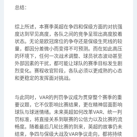
总结：
综上所述，本赛季英超在争四和保级方面的对抗强
度达到罕见高度，各队之间的竞争呈现出高度胶着
状态。无论是欧冠席位的争夺还是保级生死线的较
量，都因分差微小而变得不可预测。而在如此高压
的环境下，任何一次战术调整、球员状态波动甚至
外部因素的干扰，都可能让球队的赛季目标发生剧
烈变化。赛程收官阶段，各队必须以更成熟的心态
和更稳定的发挥面对挑战。
与此同时，VAR的判罚争议成为贯穿整个赛季的重
要议题，它不仅影响比赛结果，更在精神层面影响
球队与球迷情绪。未来英超如何改革VAR、统一判
罚标准，将直接关系到联赛的公信力以及比赛的流
畅度。随着最后几轮比赛的到来，英超的故事仍未
结束，争四与保级大战及VAR争议走向，都将持续