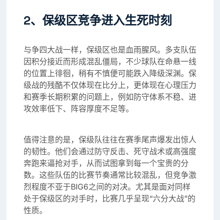
2、保级区竞争进入生死时刻
与争四大战一样，保级区也是血雨腥风。多支队伍
因积分接近而形成混乱僵局，不少球队在命悬一线
的位置上徘徊，稍有不慎便可能跌入降级深渊。保
级战的残酷不仅体现在比分上，更体现在心理压力
和赛季长期积累的问题上，例如防守体系不稳、进
攻效率低下、阵容厚度不足等。
值得注意的是，保级队往往在赛季尾声爆发出惊人
的韧性。他们会通过防守反击、死守战术或高强度
奔跑来逼抢对手，从而试图拿到每一个宝贵的分
数。这些队伍的比赛节奏通常比较混乱，但竞争激
烈程度不亚于BIG6之间的对决。尤其是面对同样
处于保级区的对手时，比赛几乎呈现“六分大战”的
性质。