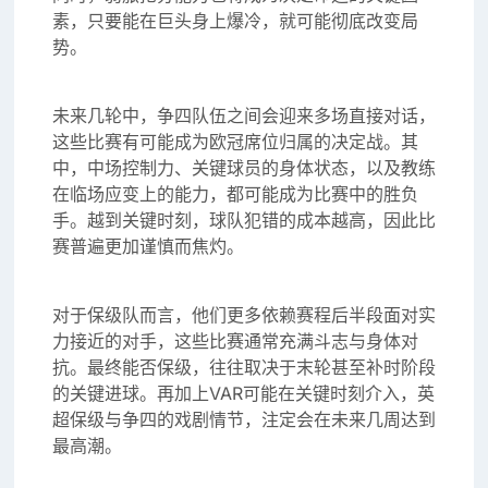
素，只要能在巨头身上爆冷，就可能彻底改变局
势。
未来几轮中，争四队伍之间会迎来多场直接对话，
这些比赛有可能成为欧冠席位归属的决定战。其
中，中场控制力、关键球员的身体状态，以及教练
在临场应变上的能力，都可能成为比赛中的胜负
手。越到关键时刻，球队犯错的成本越高，因此比
赛普遍更加谨慎而焦灼。
对于保级队而言，他们更多依赖赛程后半段面对实
力接近的对手，这些比赛通常充满斗志与身体对
抗。最终能否保级，往往取决于末轮甚至补时阶段
的关键进球。再加上VAR可能在关键时刻介入，英
超保级与争四的戏剧情节，注定会在未来几周达到
最高潮。