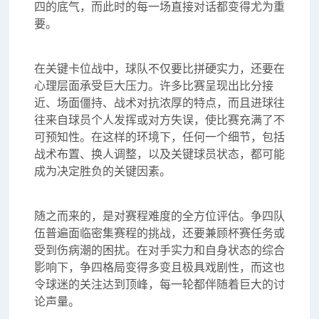
四的底气，而此时的每一场直接对话都变得尤为重
要。
在关键卡位战中，球队不仅要比拼硬实力，还要在
心理层面承受巨大压力。许多比赛呈现出比分接
近、场面僵持、战术对抗浓厚的特点，而且进球往
往来自球员个人发挥或对方失误，使比赛充满了不
可预知性。在这样的环境下，任何一个细节，包括
战术布置、换人调整，以及关键球员状态，都可能
成为决定胜负的关键因素。
随之而来的，是对赛程难度的全方位评估。争四队
伍普遍面临密集赛程的挑战，还要兼顾杯赛任务或
受到伤病潮的困扰。在对手实力和自身状态的综合
影响下，争四格局变得多变且极具戏剧性，而这也
令球迷的关注达到顶峰，每一轮都伴随着巨大的讨
论声量。