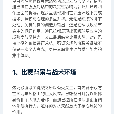
章首先从整体视角概括这场焦点之战的意义，指出
迪巴拉在强强对话中的决定性影响力；随后通过四
个层面的拆解，逐步呈现他如何在高压环境下完成
技术、意识与心理的多重升华。无论是细腻的脚下
处理、关键时刻的创造力输出，还是在球队攻防节
奏中的枢纽作用，迪巴拉都展现出顶级球星应有的
成熟度与掌控力。文章最后结合比赛实际，对迪巴
拉此役的价值进行总结，强调这场欧协联关键战不
仅是一次个人高光，更是其职业生涯气质与能力的
集中体现。
1、比赛背景与战术环境
这场欧协联关键战之所以备受关注，首先源于双方
在实力与风格上的巨大反差。巴黎圣日耳曼以整体
身价和个人能力著称，而迪巴拉所在球队则更强调
体系与执行力，这样的对抗天然放大了核心球员的
作用。