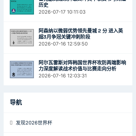
历史
2026-07-17 10:11:03
阿森纳以微弱优势领先曼城 2 分 进入英
超3月争冠关键冲刺阶段
2026-07-16 12:59:50
阿尔瓦雷斯对阵韩国世界杯攻防两端影响
力深度解读战术价值与比赛走向分析
2026-07-16 12:03:31
导航
发现2026世界杯