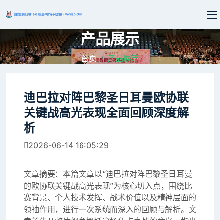
产品展示
首页
产品展示
迪巴拉对阵巴黎圣日耳曼欧协联
关键战高光表现全面回顾深度解
析
2026-06-14 16:05:29
文章摘要：本篇文章以“迪巴拉对阵巴黎圣日耳曼
的欧协联关键战高光表现”为核心切入点，围绕比
赛背景、个人技术发挥、战术价值以及精神层面的
领袖作用，进行一次系统而深入的回顾与解析。文