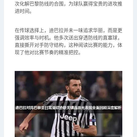
次化解巴黎防线的合围，为球队赢得宝贵的进攻推
进时间。
在传球选择上，迪巴拉并未一味追求华丽，而是更
强调效率与时机。他多次送出穿透防线的直塞球，
直接撕开对手防守结构，这种阅读比赛的能力，体
现了他对比赛节奏的精准把控。