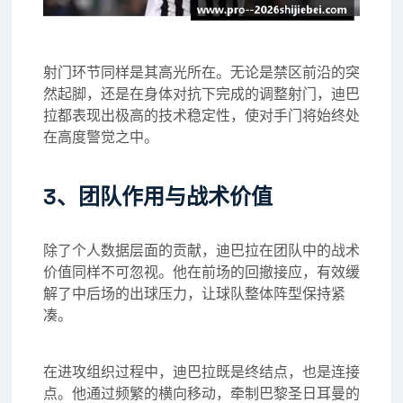
射门环节同样是其高光所在。无论是禁区前沿的突
然起脚，还是在身体对抗下完成的调整射门，迪巴
拉都表现出极高的技术稳定性，使对手门将始终处
在高度警觉之中。
3、团队作用与战术价值
除了个人数据层面的贡献，迪巴拉在团队中的战术
价值同样不可忽视。他在前场的回撤接应，有效缓
解了中后场的出球压力，让球队整体阵型保持紧
凑。
在进攻组织过程中，迪巴拉既是终结点，也是连接
点。他通过频繁的横向移动，牵制巴黎圣日耳曼的