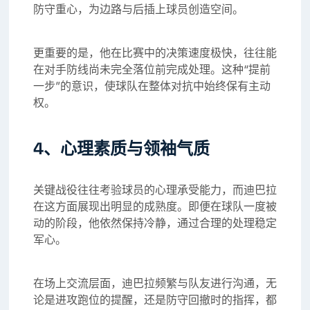
防守重心，为边路与后插上球员创造空间。
更重要的是，他在比赛中的决策速度极快，往往能
在对手防线尚未完全落位前完成处理。这种“提前
一步”的意识，使球队在整体对抗中始终保有主动
权。
4、心理素质与领袖气质
关键战役往往考验球员的心理承受能力，而迪巴拉
在这方面展现出明显的成熟度。即便在球队一度被
动的阶段，他依然保持冷静，通过合理的处理稳定
军心。
在场上交流层面，迪巴拉频繁与队友进行沟通，无
论是进攻跑位的提醒，还是防守回撤时的指挥，都