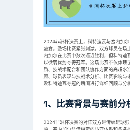
2024非洲杯决赛上，科特迪瓦与塞内加
盛宴。整场比赛紧张刺激，双方球员在场
内加尔在比赛中数次逼近胜利，但科特迪
以微弱优势夺得冠军。这场比赛不仅体现
质、技战术配合和团队协作方面的高超水
顾、球员表现与技战术分析、比赛影响与未
败科特迪瓦夺冠的瞬间进行详细回顾与分
1、比赛背景与赛前分
2024非洲杯决赛的对阵双方是传统足球
前，塞内加尔凭借稳定的防守体系和多名