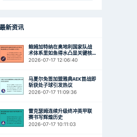
最新资讯
鲍姆加特纳在奥地利国家队战
术体系里如鱼得水凸显关键核
心价值力
2026-07-17 12:06:40
马夏尔免签加盟雅典AEK首战即
斩获处子球引发热议
2026-07-17 11:09:36
雷克瑟姆连续升级终冲英甲联
赛书写辉煌历史
2026-07-17 10:11:03