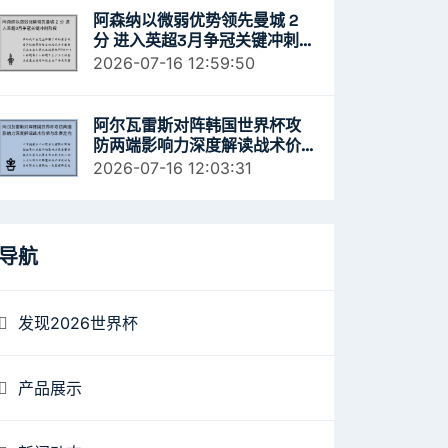
阿森纳以微弱优势领先曼城 2
分 进入英超3月争冠关键冲刺
阶段
2026-07-16 12:59:50
阿尔瓦雷斯对阵韩国世界杯攻
防两端影响力深度解读战术价
值与比赛走向分析
2026-07-16 12:03:31
导航
发现2026世界杯
产品展示