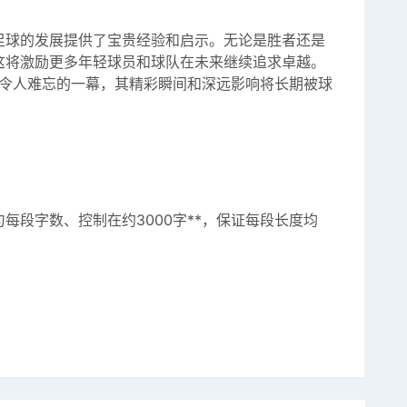
足球的发展提供了宝贵经验和启示。无论是胜者还是
这将激励更多年轻球员和球队在未来继续追求卓越。
上令人难忘的一幕，其精彩瞬间和深远影响将长期被球
每段字数、控制在约3000字**，保证每段长度均