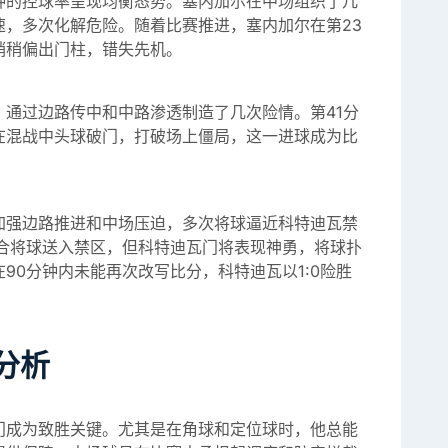
钟的控球率呈现均衡态势。塞内加尔在中场组织了几
速，多次化解危险。随着比赛推进，塞内加尔在第23
稍稍偏出门柱，错失先机。
通过边路传中和中路渗透制造了几次险情。第41分
在混战中头球破门，打破场上僵局，这一进球成为比
。
加强边路推进和中场压迫，多次将球逼近科特迪瓦禁
配合将球送入禁区，但科特迪瓦门将表现神勇，将球扑
90分钟内未能再次改写比分，科特迪瓦以1:0险胜
分析
门成为致胜关键。尤其是在角球和定位球时，他总能