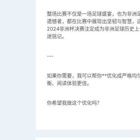
整场比赛不仅是一场足球盛宴，也为非洲
遗憾者，都在比赛中展现出坚韧与智慧，
2024非洲杯决赛注定成为非洲足球历史
迷铭记。
---
如果你需要，我可以帮你**优化成严格均匀
衡、阅读体验更佳。
你希望我做这个优化吗？