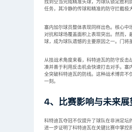
找到空当完成精准头球，为球队锁定胜利
任务，其冷静的传球和精准的防守拦截极
塞内加尔球员整体表现同样出色。核心中
对抗和球场覆盖面积上表现突出。然而，
球，成为球队遗憾的主要原因之一。门将
从技战术角度来看，科特迪瓦的防守反击
凑并善于利用反击机会快速打击对手。塞
全突破科特迪瓦的防线。这种战术博弈不
一刻。
4、比赛影响与未来展
科特迪瓦夺冠不仅提升了球队在非洲足坛
进一步证明了科特迪瓦在关键比赛中掌控