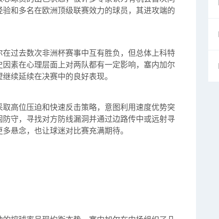
经验和多名在欧洲顶级联赛效力的球员，其进攻端的
尔在过去数次非洲杯赛事中互有胜负，但总体上科特
史因素在心理层面上对两队都有一定影响，塞内加尔
望继续延续在决赛中的良好表现。
采取高位压迫和快速反击策略，意图利用速度优势突
固防守，寻找对方防线漏洞并通过边路传中或远射寻
更多悬念，也让球迷对比赛充满期待。