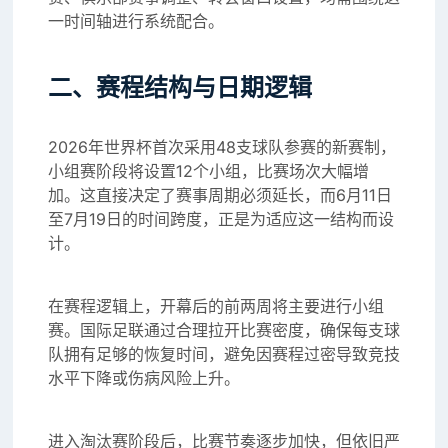
一时间轴进行系统配合。
二、赛程结构与日期逻辑
2026年世界杯首次采用48支球队参赛的新赛制，
小组赛阶段将设置12个小组，比赛场次大幅增
加。这直接决定了赛事周期必须延长，而6月11日
至7月19日的时间跨度，正是为适应这一结构而设
计。
在赛程逻辑上，开幕后的前两周将主要进行小组
赛。国际足联通过合理拉开比赛密度，确保每支球
队拥有足够的恢复时间，避免因赛程过密导致竞技
水平下降或伤病风险上升。
进入淘汰赛阶段后，比赛节奏逐步加快，但依旧严