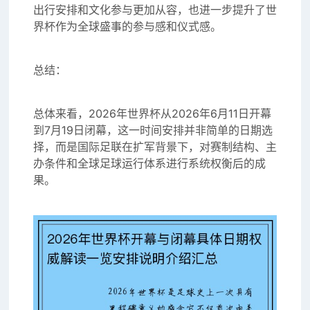
出行安排和文化参与更加从容，也进一步提升了世
界杯作为全球盛事的参与感和仪式感。
总结：
总体来看，2026年世界杯从2026年6月11日开幕
到7月19日闭幕，这一时间安排并非简单的日期选
择，而是国际足联在扩军背景下，对赛制结构、主
办条件和全球足球运行体系进行系统权衡后的成
果。