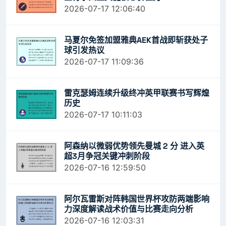
2026-07-17 12:06:40
马夏尔免签加盟雅典AEK首战即斩获处子
球引发热议
2026-07-17 11:09:36
雷克瑟姆连续升级终冲英甲联赛书写辉煌
历史
2026-07-17 10:11:03
阿森纳以微弱优势领先曼城 2 分 进入英
超3月争冠关键冲刺阶段
2026-07-16 12:59:50
阿尔瓦雷斯对阵韩国世界杯攻防两端影响
力深度解读战术价值与比赛走向分析
2026-07-16 12:03:31