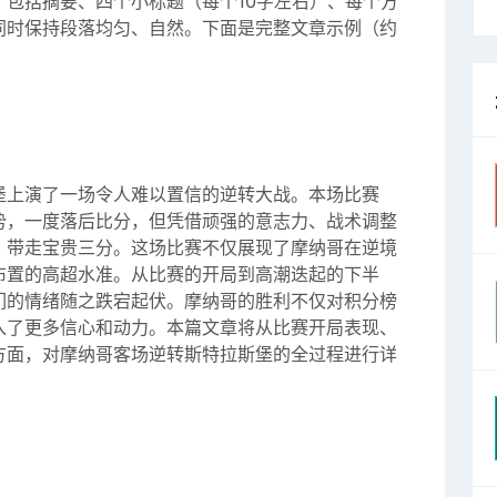
包括摘要、四个小标题（每个10字左右）、每个方
同时保持段落均匀、自然。下面是完整文章示例（约
堡上演了一场令人难以置信的逆转大战。本场比赛
势，一度落后比分，但凭借顽强的意志力、战术调整
，带走宝贵三分。这场比赛不仅展现了摩纳哥在逆境
布置的高超水准。从比赛的开局到高潮迭起的下半
们的情绪随之跌宕起伏。摩纳哥的胜利不仅对积分榜
入了更多信心和动力。本篇文章将从比赛开局表现、
方面，对摩纳哥客场逆转斯特拉斯堡的全过程进行详
。