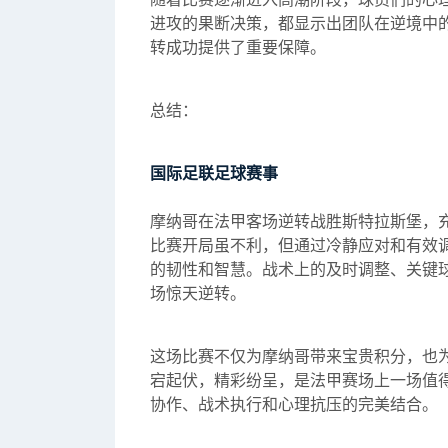
进攻的果断决策，都显示出团队在逆境中
转成功提供了重要保障。
总结：
国际足联足球赛事
摩纳哥在法甲客场逆转战胜斯特拉斯堡，
比赛开局虽不利，但通过冷静应对和有效
的韧性和智慧。战术上的及时调整、关键
场惊天逆转。
这场比赛不仅为摩纳哥带来宝贵积分，也
宕起伏，精彩纷呈，是法甲赛场上一场值
协作、战术执行和心理抗压的完美结合。