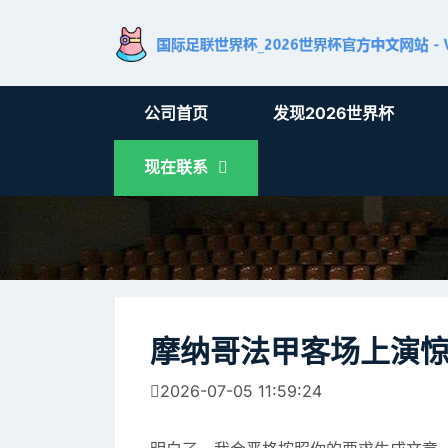
公司首页
发现2026世界杯
现在联系
摩纳哥法甲客场上演
2026-07-05 11:59:24