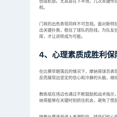
创造机会。尤其是在下半场，几次关键传
权。
门将的出色表现同样不可忽视。面对斯特
出关键扑救，稳住了球队的防线，为队友
挥，才让逆转成为可能。
4、心理素质成胜利保
在比赛早期落后的情况下，摩纳哥球员表
反而展现出坚定的信心和冷静的头脑，继
教练组在场边也通过不断鼓励和战术指示
纳哥能够在关键时刻抓住机会，避免了慌
随着比赛逐渐进入高潮阶段，球员们的心