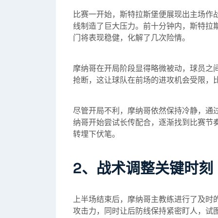
比赛一开始，斯特拉斯堡便展现出主场作
线制造了巨大压力。前十分钟内，斯特拉
门将表现稳健，化解了几次险情。
摩纳哥在开局阶段显得略微被动，球员之
抢断，这让球队在前场的进攻机会受限，
尽管开局不利，摩纳哥依然保持冷静，通
纳哥开始尝试长传配合，逐渐找到比赛节
转埋下伏笔。
2、战术调整关键时刻
上半场结束后，摩纳哥主教练进行了及时
攻击力，同时让后防线保持紧密盯人，试