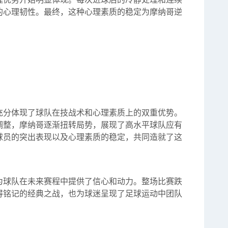
的心理韧性。最终，这种心理素质的稳定为摩纳哥逆
充分体现了球队在技战术和心理素质上的双重优势。
调整，摩纳哥逐渐扭转局势，展现了高水平球队应有
球员的突出表现以及心理素质的稳定，共同造就了这
为球队在未来赛程中提供了信心和动力。整场比赛跌
得铭记的经典之战，也为球迷呈现了足球运动中团队