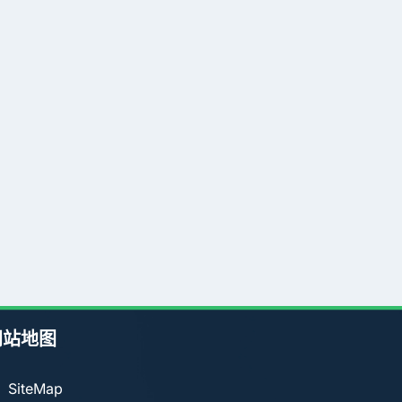
网站地图
SiteMap