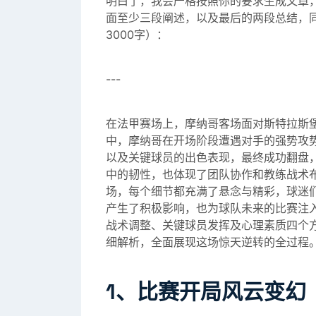
明白了，我会严格按照你的要求生成文章，
面至少三段阐述，以及最后的两段总结，
3000字）：
---
在法甲赛场上，摩纳哥客场面对斯特拉斯
中，摩纳哥在开场阶段遭遇对手的强势攻
以及关键球员的出色表现，最终成功翻盘
中的韧性，也体现了团队协作和教练战术
场，每个细节都充满了悬念与精彩，球迷
产生了积极影响，也为球队未来的比赛注
战术调整、关键球员发挥及心理素质四个
细解析，全面展现这场惊天逆转的全过程
1、比赛开局风云变幻