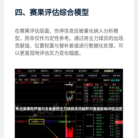
四、赛果评估综合模型
在赛果评估层面，伤停信息应被量化纳入分析模
型，而非仅作为定性参考。通过将主力球员的出场
贡献值、位置权重与替补差值进行数据化处理，可
以更直观地评估实力变化幅度。