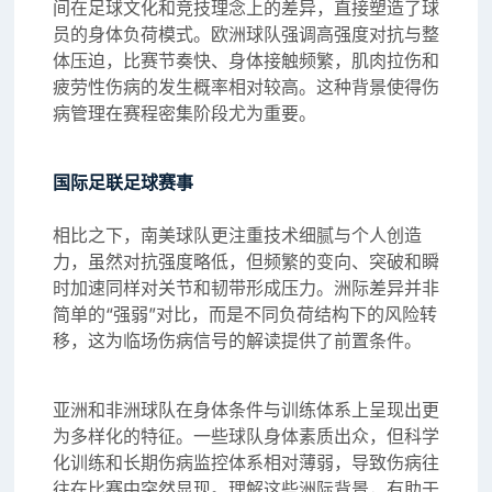
间在足球文化和竞技理念上的差异，直接塑造了球
员的身体负荷模式。欧洲球队强调高强度对抗与整
体压迫，比赛节奏快、身体接触频繁，肌肉拉伤和
疲劳性伤病的发生概率相对较高。这种背景使得伤
病管理在赛程密集阶段尤为重要。
国际足联足球赛事
相比之下，南美球队更注重技术细腻与个人创造
力，虽然对抗强度略低，但频繁的变向、突破和瞬
时加速同样对关节和韧带形成压力。洲际差异并非
简单的“强弱”对比，而是不同负荷结构下的风险转
移，这为临场伤病信号的解读提供了前置条件。
亚洲和非洲球队在身体条件与训练体系上呈现出更
为多样化的特征。一些球队身体素质出众，但科学
化训练和长期伤病监控体系相对薄弱，导致伤病往
往在比赛中突然显现。理解这些洲际背景，有助于