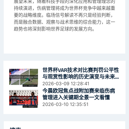
展望未来，随着科技手段的深化应用和管理理念的
持续演进，伤病管理将成为世界杯竞争中越来越重
要的战略维度。临场信号解读不再只是经验判断，
而是融合数据、观察与战术思维的综合能力，这一
趋势也将深刻影响世界足球的发展方向。
世界杯VAR技术对比赛判罚公平性
与观赏性影响的历史演变与未来
趋势
2026-03-09 12:28:41
今晨欧冠焦点战附加赛来临伤病
管理进入关键期全景一文看懂
2026-03-10 12:35:51