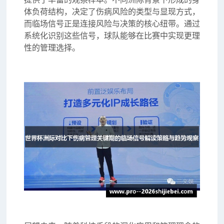
体负荷结构，决定了伤病风险的类型与显现方式，
而临场信号正是连接风险与决策的核心纽带。通过
系统化识别这些信号，球队能够在比赛中实现更理
性的管理选择。