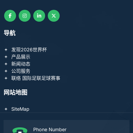
导航
发现2026世界杯
产品展示
新闻动态
公司服务
联络 国际足联足球赛事
网站地图
SiteMap
Phone Number