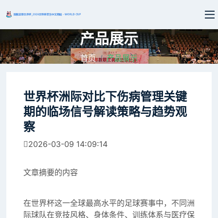
产品展示
首页
产品展示
世界杯洲际对比下伤病管理关键
期的临场信号解读策略与趋势观
察
2026-03-09 14:09:14
文章摘要的内容
在世界杯这一全球最高水平的足球赛事中，不同洲
际球队在竞技风格、身体条件、训练体系与医疗保