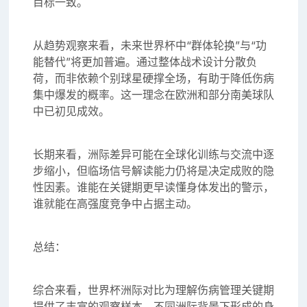
目标一致。
从趋势观察来看，未来世界杯中“群体轮换”与“功
能替代”将更加普遍。通过整体战术设计分散负
荷，而非依赖个别球星硬撑全场，有助于降低伤病
集中爆发的概率。这一理念在欧洲和部分南美球队
中已初见成效。
长期来看，洲际差异可能在全球化训练与交流中逐
步缩小，但临场信号解读能力仍将是决定成败的隐
性因素。谁能在关键期更早读懂身体发出的警示，
谁就能在高强度竞争中占据主动。
总结：
综合来看，世界杯洲际对比为理解伤病管理关键期
提供了丰富的观察样本。不同洲际背景下形成的身