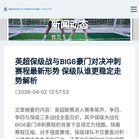
新闻动态
首页
新闻动态
英超保级战与BIG6豪门对决冲刺
赛程最新形势 保级队谁更稳定走
势解析
2026-04-02 12:57:53
文章摘要的内容：英超联赛进入赛季尾声，争冠、
争四与保级三条战线全面交织，其中保级大战在
BIG6豪门冲刺赛程的背景下显得尤为残酷。随着
赛程压缩、对手强度骤增，保级球队不仅要面对积