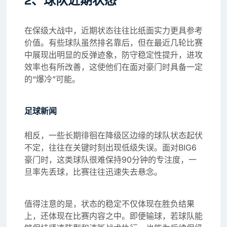
2、球队近期状态
在保级大战中，近期状态往往比纸面实力更具参考
价值。有些球队虽然排名靠后，但在最近几轮比赛
中展现出明显的反弹迹象，防守稳定性提升，进攻
效率也有所改善，这使他们在面对豪门时具备一定
的“爆冷”可能。
足球新闻
相反，一些长期徘徊在降级区边缘的球队状态起伏
不定，往往在关键时刻出现低级失误。面对BIG6
豪门时，这类球队很难保持90分钟的专注度，一
旦率先丢球，比赛往往迅速失去悬念。
值得注意的是，状态的稳定不仅体现在胜负结果
上，还体现在比赛内容之中。即便输球，若球队能