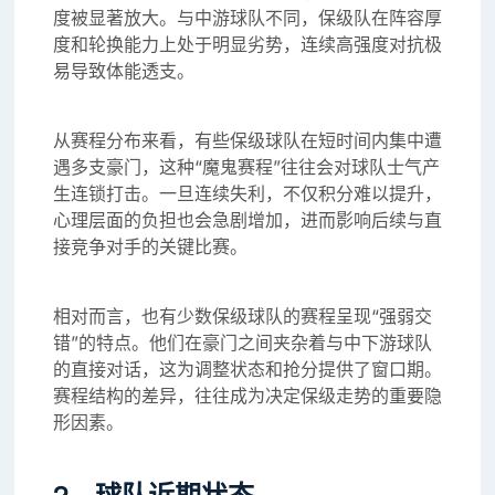
度被显著放大。与中游球队不同，保级队在阵容厚
度和轮换能力上处于明显劣势，连续高强度对抗极
易导致体能透支。
从赛程分布来看，有些保级球队在短时间内集中遭
遇多支豪门，这种“魔鬼赛程”往往会对球队士气产
生连锁打击。一旦连续失利，不仅积分难以提升，
心理层面的负担也会急剧增加，进而影响后续与直
接竞争对手的关键比赛。
相对而言，也有少数保级球队的赛程呈现“强弱交
错”的特点。他们在豪门之间夹杂着与中下游球队
的直接对话，这为调整状态和抢分提供了窗口期。
赛程结构的差异，往往成为决定保级走势的重要隐
形因素。