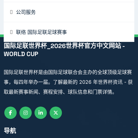
公司服务
联络 国际足联足球赛事
国际足联世界杯_2026世界杯官方中文网站 -
WORLD CUP
国际足联世界杯是由国际足球联合会主办的全球顶级足球赛
事，每四年举办一届。了解最新的 2026 年世界杯资讯 - 获
取最新赛事新闻、赛程安排、球队信息和门票详情。
导航