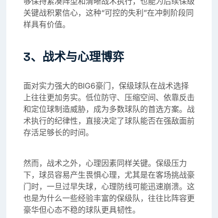
够保持紧凑阵型和清晰战术执行，也能为后续保级
关键战积累信心，这种“可控的失利”在冲刺阶段同
样具有价值。
3、战术与心理博弈
面对实力强大的BIG6豪门，保级球队在战术选择
上往往更加务实。低位防守、压缩空间、依靠反击
和定位球制造威胁，成为多数球队的首选方案。战
术执行的纪律性，直接决定了球队能否在强敌面前
存活足够长的时间。
然而，战术之外，心理因素同样关键。保级压力
下，球员容易产生畏惧心理，尤其是在客场挑战豪
门时，一旦过早失球，心理防线可能迅速崩溃。这
也是为什么一些经验丰富的保级队，往往比阵容更
豪华但心态不稳的球队更具韧性。