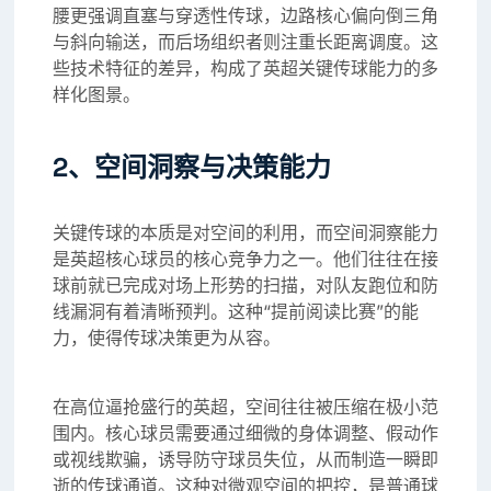
腰更强调直塞与穿透性传球，边路核心偏向倒三角
与斜向输送，而后场组织者则注重长距离调度。这
些技术特征的差异，构成了英超关键传球能力的多
样化图景。
2、空间洞察与决策能力
关键传球的本质是对空间的利用，而空间洞察能力
是英超核心球员的核心竞争力之一。他们往往在接
球前就已完成对场上形势的扫描，对队友跑位和防
线漏洞有着清晰预判。这种“提前阅读比赛”的能
力，使得传球决策更为从容。
在高位逼抢盛行的英超，空间往往被压缩在极小范
围内。核心球员需要通过细微的身体调整、假动作
或视线欺骗，诱导防守球员失位，从而制造一瞬即
逝的传球通道。这种对微观空间的把控，是普通球