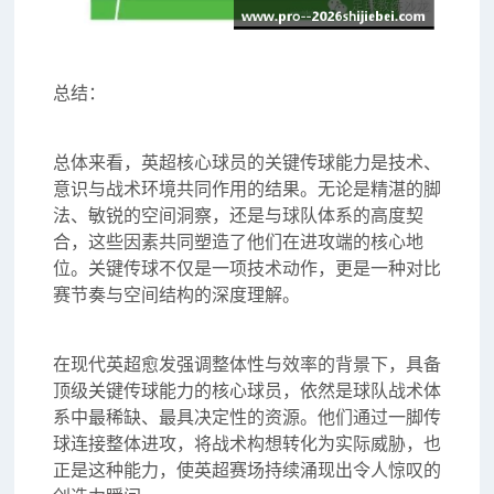
总结：
总体来看，英超核心球员的关键传球能力是技术、
意识与战术环境共同作用的结果。无论是精湛的脚
法、敏锐的空间洞察，还是与球队体系的高度契
合，这些因素共同塑造了他们在进攻端的核心地
位。关键传球不仅是一项技术动作，更是一种对比
赛节奏与空间结构的深度理解。
在现代英超愈发强调整体性与效率的背景下，具备
顶级关键传球能力的核心球员，依然是球队战术体
系中最稀缺、最具决定性的资源。他们通过一脚传
球连接整体进攻，将战术构想转化为实际威胁，也
正是这种能力，使英超赛场持续涌现出令人惊叹的