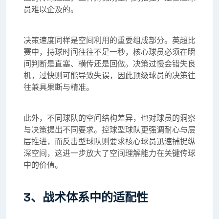
员难以企及的。
决策速度同样是空间利用的重要组成部分。英超比
赛中，持球时间往往不足一秒，核心球员必须在瞬
间判断是直塞、横传还是回做。决策过慢会错失良
机，过快则可能导致失误，因此顶级球员的决策往
往兼具果断与精准。
此外，不同球队的空间结构差异，也对球员的洞察
与决策提出不同要求。控球型球队更强调耐心与层
层推进，而反击型球队则要求核心球员迅速捕捉纵
深空间，这进一步放大了空间理解能力在关键传球
中的价值。
3、战术体系中的适配性