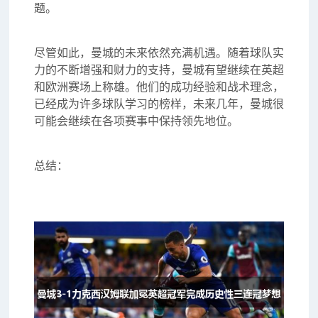
题。
尽管如此，曼城的未来依然充满机遇。随着球队实
力的不断增强和财力的支持，曼城有望继续在英超
和欧洲赛场上称雄。他们的成功经验和战术理念，
已经成为许多球队学习的榜样，未来几年，曼城很
可能会继续在各项赛事中保持领先地位。
总结：