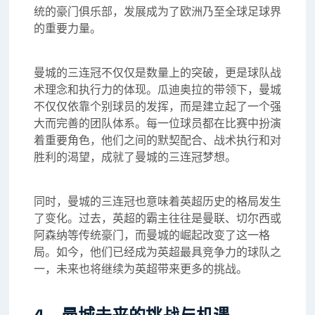
统的豪门俱乐部，发展成为了欧洲乃至全球足球界
的重要力量。
曼城的三连冠不仅仅是数量上的突破，更是球队战
术理念和执行力的体现。瓜迪奥拉的带领下，曼城
不仅仅依靠个别球员的发挥，而是建立起了一个强
大而完善的团队体系。每一位球员都在比赛中扮演
着重要角色，他们之间的默契配合、战术执行和对
胜利的渴望，成就了曼城的三连冠梦想。
同时，曼城的三连冠也意味着英超历史的格局发生
了变化。过去，英超的霸主往往是曼联、切尔西或
阿森纳等传统豪门，而曼城的崛起改变了这一格
局。如今，他们已经成为英超最具竞争力的球队之
一，未来也将继续为英超带来更多的挑战。