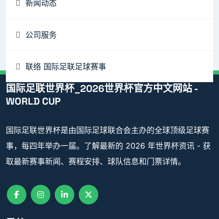
新闻动态
公司服务
联络 国际足联足球赛事
国际足联世界杯_2026世界杯官方中文网站 -
WORLD CUP
国际足联世界杯是由国际足球联合会主办的全球顶级足球赛
事，每四年举办一届。了解最新的 2026 年世界杯资讯 - 获
取最新赛事新闻、赛程安排、球队信息和门票详情。