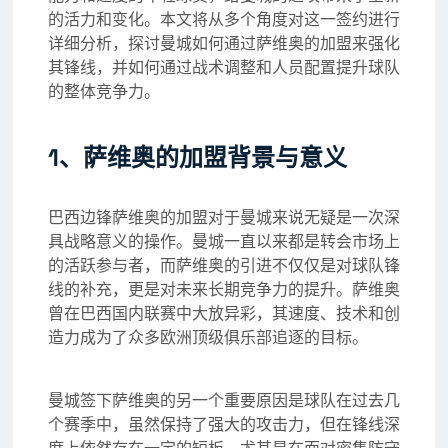
的活力和变化。本文将从多个角度对这一签约进行
详细分析，探讨曼城如何通过萨维奥的加盟来强化
其锋线，并如何通过战术调整和人员配置提升球队
的整体竞争力。
1、萨维奥的加盟背景与意义
巴西边锋萨维奥的加盟对于曼城来说无疑是一次深
具战略意义的操作。曼城一直以来都是转会市场上
的活跃参与者，而萨维奥的引进不仅仅是对球队锋
线的补充，更是对未来长期竞争力的提升。萨维奥
曾在巴西国内联赛中大放异彩，其速度、技术和创
造力成为了众多欧洲顶级俱乐部追逐的目标。
曼城签下萨维奥的另一个重要原因是球队在过去几
个赛季中，虽然保持了强大的攻击力，但在锋线深