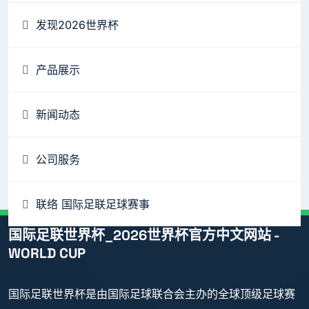
发现2026世界杯
产品展示
新闻动态
公司服务
联络 国际足联足球赛事
国际足联世界杯_2026世界杯官方中文网站 -
WORLD CUP
国际足联世界杯是由国际足球联合会主办的全球顶级足球赛