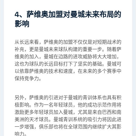
4、萨维奥加盟对曼城未来布局的
影响
从长远来看，萨维奥的加盟不仅仅是对短期战术的
补充，更是曼城未来球队构建的重要一步。随着萨
维奥的加入，曼城在边路的进攻威胁将大大增加，
这也为球队的长远目标打下了坚实的基础。曼城可
以依靠萨维奥的技术和速度，在未来的多个赛季中
保持竞争力。
另外，萨维奥的引进对于曼城的青训体系也具有积
极影响。作为一名年轻球员，他的成功示范作用将
激励更多年轻球员加入曼城，尤其是来自巴西和南
美洲的天才球员。曼城青训系统的吸引力将因此进
一步增强，俱乐部也将在全球范围内继续扩大其影
响力。