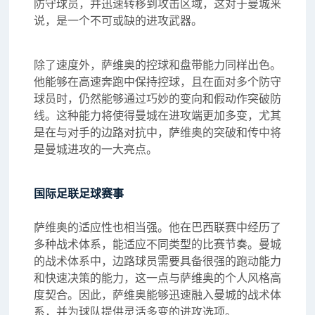
防守球员，并迅速转移到攻击区域，这对于曼城来
说，是一个不可或缺的进攻武器。
除了速度外，萨维奥的控球和盘带能力同样出色。
他能够在高速奔跑中保持控球，且在面对多个防守
球员时，仍然能够通过巧妙的变向和假动作突破防
线。这种能力将使得曼城在进攻端更加多变，尤其
是在与对手的边路对抗中，萨维奥的突破和传中将
是曼城进攻的一大亮点。
国际足联足球赛事
萨维奥的适应性也相当强。他在巴西联赛中经历了
多种战术体系，能适应不同类型的比赛节奏。曼城
的战术体系中，边路球员需要具备很强的跑动能力
和快速决策的能力，这一点与萨维奥的个人风格高
度契合。因此，萨维奥能够迅速融入曼城的战术体
系，并为球队提供灵活多变的进攻选项。