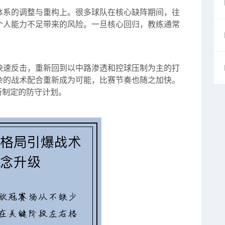
体系的调整与重构上。很多球队在核心缺阵期间，往
个人能力不足带来的风险。一旦核心回归，教练通常
快速反击，重新回到以中路渗透和控球压制为主的打
杂的战术配合重新成为可能，比赛节奏也随之加快。
所制定的防守计划。