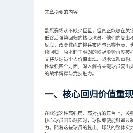
文章摘要的内容
欧冠赛场从不缺少巨星，但真正能够在关
低谷后强势回归的核心球员。他们的复出
反应，改变教练的排兵布阵与比赛节奏，
续回归，原本趋于明朗的欧冠形势再度被
文将从球员个人价值重现、战术体系重构
性增强四个方面，深入解析关键球员复出
的战术博弈与竞技魅力。
一、核心回归价值重
在欧冠这种高强度、高对抗的舞台上，关
核心球员因伤缺阵时，球队即便能够通过
力。随着这些球员的复出，球队的整体实