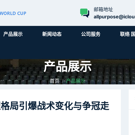
邮箱地址
allpurpose@iclo
产品展示
新闻动态
公司服务
联络 
产品展示
首页
产品展示
塑格局引爆战术变化与争冠走