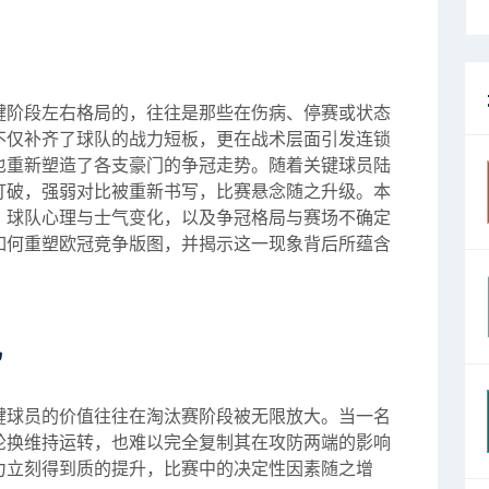
键阶段左右格局的，往往是那些在伤病、停赛或状态
不仅补齐了球队的战力短板，更在战术层面引发连锁
也重新塑造了各支豪门的争冠走势。随着关键球员陆
打破，强弱对比被重新书写，比赛悬念随之升级。本
、球队心理与士气变化，以及争冠格局与赛场不确定
如何重塑欧冠竞争版图，并揭示这一现象背后所蕴含
现
键球员的价值往往在淘汰赛阶段被无限放大。当一名
轮换维持运转，也难以完全复制其在攻防两端的影响
力立刻得到质的提升，比赛中的决定性因素随之增