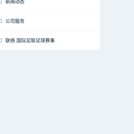
新闻动态
公司服务
联络 国际足联足球赛事