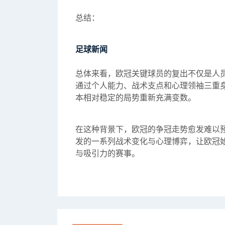
总结：
足球新闻
总体来看，欧冠关键球员的复出不仅是人员
通过个人能力、战术支点和心理领袖三重
本相对稳定的局势重新充满变数。
在这种背景下，欧冠的争冠走势愈发难以
发的一系列战术变化与心理博弈，让欧冠
与吸引力的赛事。