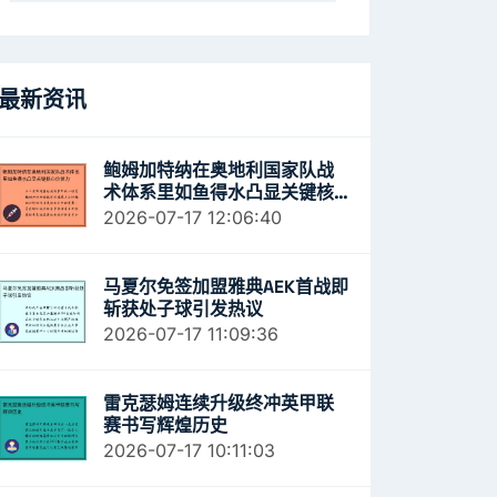
最新资讯
鲍姆加特纳在奥地利国家队战
术体系里如鱼得水凸显关键核
心价值力
2026-07-17 12:06:40
马夏尔免签加盟雅典AEK首战即
斩获处子球引发热议
2026-07-17 11:09:36
雷克瑟姆连续升级终冲英甲联
赛书写辉煌历史
2026-07-17 10:11:03