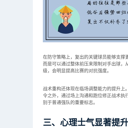
在防守策略上，复出的关键球员能够支撑
而是可以通过整体前压来限制对手出球，
级，会明显提高比赛的对抗强度。
战术重构还体现在临场调整能力的提升上
令之外，通过场上沟通和跑位修正战术执行
别于普通强队的重要标志。
三、心理士气显著提