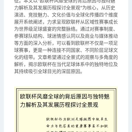
征。本文以“欧联杯风靡全球的背后原因与独特魅
力解析及其发展历程探讨全景观”为核心，从历史
演进、竞技魅力、文化价值与全球化传播四个维度
展开系统阐述，力求呈现欧联杯从区域性赛事成长
为世界级足球盛宴的完整脉络。通过对赛事制度、
参赛球队结构、球迷情感认同以及商业与媒体推动
等方面的深入分析，可以看到欧联杯不仅是一项足
球赛事，更是一种连接不同国家、不同阶层足球文
化的纽带。文章希望通过全景式的观察与多角度的
解析，揭示欧联杯在当代足球体系中的独特地位及
其持续吸引全球目光的深层原因。