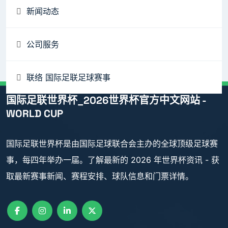
新闻动态
公司服务
联络 国际足联足球赛事
国际足联世界杯_2026世界杯官方中文网站 -
WORLD CUP
国际足联世界杯是由国际足球联合会主办的全球顶级足球赛
事，每四年举办一届。了解最新的 2026 年世界杯资讯 - 获
取最新赛事新闻、赛程安排、球队信息和门票详情。