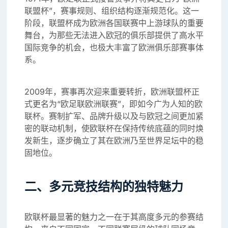
联盟杯”，赛事规则、组织结构逐渐规范化。这一
阶段，联盟杯成为欧洲各国联赛中上游球队的重要
舞台，为那些无法进入欧冠的俱乐部提供了高水平
国际竞争的机会，也极大丰富了欧洲俱乐部赛事体
系。
2009年，赛事再次迎来重要转折，欧洲联盟杯正
式更名为“欧足联欧洲联赛”，即如今广为人知的欧
联杯。赛制扩军、品牌升级以及与欧冠之间更加紧
密的联动机制，使欧联杯在保持传统底蕴的同时焕
发新生，逐步确立了其在欧洲乃至世界足坛中的稳
固地位。
二、多元竞技结构的独特魅力
欧联杯最显著的魅力之一在于其高度多元的参赛结