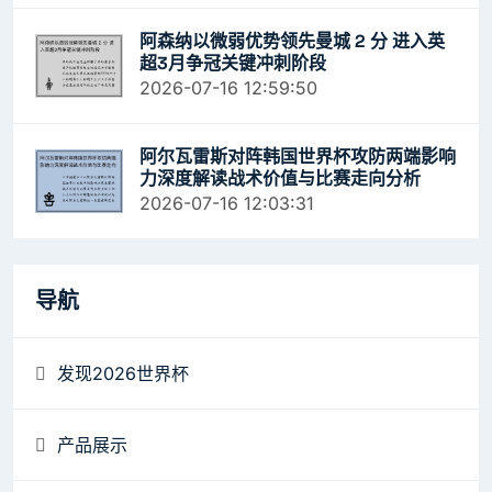
阿森纳以微弱优势领先曼城 2 分 进入英
超3月争冠关键冲刺阶段
2026-07-16 12:59:50
阿尔瓦雷斯对阵韩国世界杯攻防两端影响
力深度解读战术价值与比赛走向分析
2026-07-16 12:03:31
导航
发现2026世界杯
产品展示