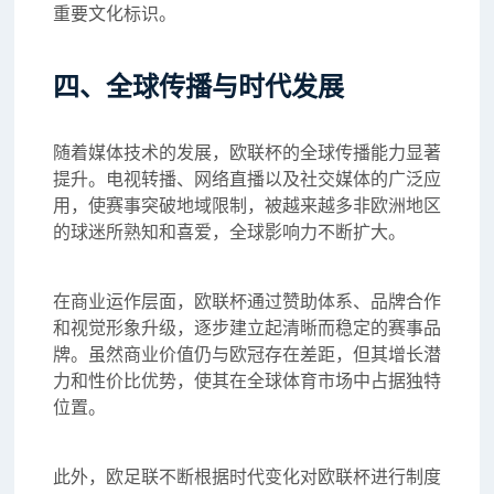
重要文化标识。
四、全球传播与时代发展
随着媒体技术的发展，欧联杯的全球传播能力显著
提升。电视转播、网络直播以及社交媒体的广泛应
用，使赛事突破地域限制，被越来越多非欧洲地区
的球迷所熟知和喜爱，全球影响力不断扩大。
在商业运作层面，欧联杯通过赞助体系、品牌合作
和视觉形象升级，逐步建立起清晰而稳定的赛事品
牌。虽然商业价值仍与欧冠存在差距，但其增长潜
力和性价比优势，使其在全球体育市场中占据独特
位置。
此外，欧足联不断根据时代变化对欧联杯进行制度