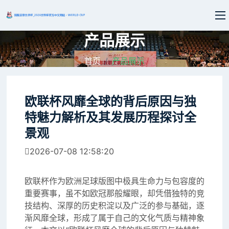
产品展示
首页
产品展示
欧联杯风靡全球的背后原因与独
特魅力解析及其发展历程探讨全
景观
2026-07-08 12:58:20
欧联杯作为欧洲足球版图中极具生命力与包容度的
重要赛事，虽不如欧冠那般耀眼，却凭借独特的竞
技结构、深厚的历史积淀以及广泛的参与基础，逐
渐风靡全球，形成了属于自己的文化气质与精神象