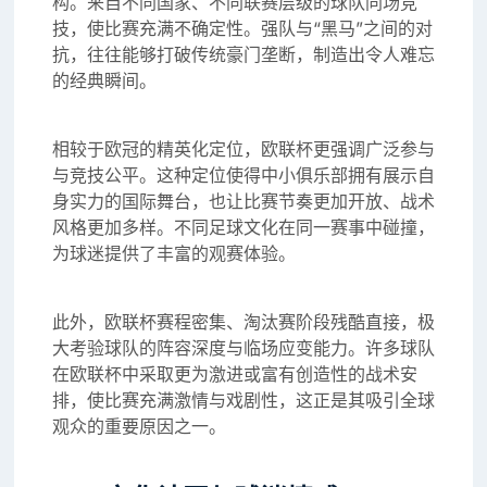
构。来自不同国家、不同联赛层级的球队同场竞
技，使比赛充满不确定性。强队与“黑马”之间的对
抗，往往能够打破传统豪门垄断，制造出令人难忘
的经典瞬间。
相较于欧冠的精英化定位，欧联杯更强调广泛参与
与竞技公平。这种定位使得中小俱乐部拥有展示自
身实力的国际舞台，也让比赛节奏更加开放、战术
风格更加多样。不同足球文化在同一赛事中碰撞，
为球迷提供了丰富的观赛体验。
此外，欧联杯赛程密集、淘汰赛阶段残酷直接，极
大考验球队的阵容深度与临场应变能力。许多球队
在欧联杯中采取更为激进或富有创造性的战术安
排，使比赛充满激情与戏剧性，这正是其吸引全球
观众的重要原因之一。