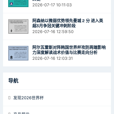
2026-07-17 10:11:03
阿森纳以微弱优势领先曼城 2 分 进入英
超3月争冠关键冲刺阶段
2026-07-16 12:59:50
阿尔瓦雷斯对阵韩国世界杯攻防两端影响
力深度解读战术价值与比赛走向分析
2026-07-16 12:03:31
导航
发现2026世界杯