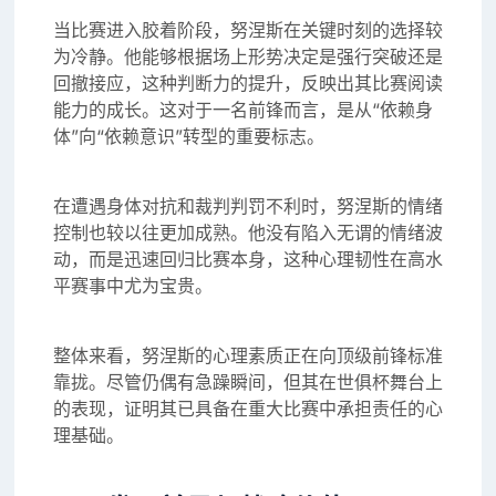
当比赛进入胶着阶段，努涅斯在关键时刻的选择较
为冷静。他能够根据场上形势决定是强行突破还是
回撤接应，这种判断力的提升，反映出其比赛阅读
能力的成长。这对于一名前锋而言，是从“依赖身
体”向“依赖意识”转型的重要标志。
在遭遇身体对抗和裁判判罚不利时，努涅斯的情绪
控制也较以往更加成熟。他没有陷入无谓的情绪波
动，而是迅速回归比赛本身，这种心理韧性在高水
平赛事中尤为宝贵。
整体来看，努涅斯的心理素质正在向顶级前锋标准
靠拢。尽管仍偶有急躁瞬间，但其在世俱杯舞台上
的表现，证明其已具备在重大比赛中承担责任的心
理基础。