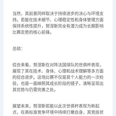
当然，其前景同样取决于持续进步的决心与环境支
持。若能在技术细节、心理稳定性和身体管理方面
保持系统性提升，努涅斯完全有潜力成为长期影响
比赛走势的核心前锋。
总结：
综合来看，努涅斯在对阵法国球队的世俱杯表现，
展现了其在技术、身体、心理和战术理解等多方面
的综合进步。这场比赛不仅是其个人能力的一次检
验，也是一面映照其成长阶段的镜子，清晰呈现出
其优势与仍需完善之处。
展望未来，努涅斯若能以此次世俱杯表现为新起
点，在高标准竞争环境中持续打磨自身，其竞技状