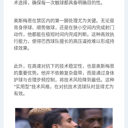
术选择，确保每一次触球都具备明确目的性。
奥斯梅恩在禁区内的第一脚处理尤为关键。无论是
背身停球、顺势做球，还是在狭小空间内完成射门
动作，他都能在极短时间内完成判断。这种高效执
行能力，使得巴西球队擅长的高压逼抢难以形成持
续效果。
此外，在高速对抗下的技术稳定性，也是奥斯梅恩
的重要优势。他并不依赖复杂盘带，而是通过身体
护球与合理步频控制，将技术风险降到最低。这种
“实用型”技术风格，在对抗技术流球队时显得尤为
有效。