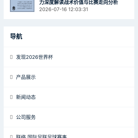
力深度解读战术价值与比赛走向分析
2026-07-16 12:03:31
导航
发现2026世界杯
产品展示
新闻动态
公司服务
联络 国际足联足球赛事