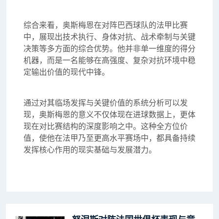
综合来看，奥斯梅恩在对阵巴西球队的法甲比赛
中，展现出技术执行、身体对抗、战术牵制与关键
决策等多方面的综合优势。他并非单一维度的得分
机器，而是一名能够在高强度、复杂对抗环境中稳
定输出价值的现代中锋。
通过对其临场发挥与关键价值的系统分析可以发
现，奥斯梅恩的意义不仅体现在进球数据上，更体
现在对比赛结构的深度影响之中。这种全方位价
值，使他在法甲乃至更高水平赛场中，都具备持续
发挥核心作用的现实基础与发展潜力。