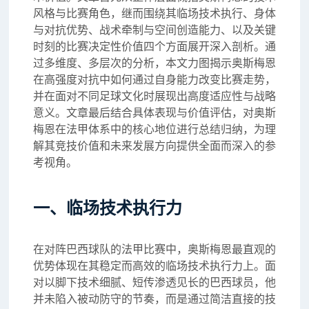
风格与比赛角色，继而围绕其临场技术执行、身体
与对抗优势、战术牵制与空间创造能力、以及关键
时刻的比赛决定性价值四个方面展开深入剖析。通
过多维度、多层次的分析，本文力图揭示奥斯梅恩
在高强度对抗中如何通过自身能力改变比赛走势，
并在面对不同足球文化时展现出高度适应性与战略
意义。文章最后结合具体表现与价值评估，对奥斯
梅恩在法甲体系中的核心地位进行总结归纳，为理
解其竞技价值和未来发展方向提供全面而深入的参
考视角。
一、临场技术执行力
在对阵巴西球队的法甲比赛中，奥斯梅恩最直观的
优势体现在其稳定而高效的临场技术执行力上。面
对以脚下技术细腻、短传渗透见长的巴西球员，他
并未陷入被动防守的节奏，而是通过简洁直接的技