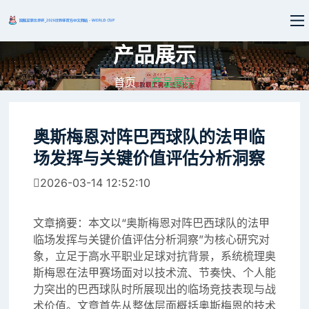
产品展示
首页
产品展示
奥斯梅恩对阵巴西球队的法甲临
场发挥与关键价值评估分析洞察
2026-03-14 12:52:10
文章摘要：本文以“奥斯梅恩对阵巴西球队的法甲
临场发挥与关键价值评估分析洞察”为核心研究对
象，立足于高水平职业足球对抗背景，系统梳理奥
斯梅恩在法甲赛场面对以技术流、节奏快、个人能
力突出的巴西球队时所展现出的临场竞技表现与战
术价值。文章首先从整体层面概括奥斯梅恩的技术