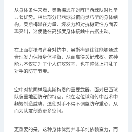
从身体条件来看，奥斯梅恩在对阵巴西球队时具备
显著优势。相比部分巴西球员偏向灵巧型的身体结
构，奥斯梅恩在力量、爆发力和对抗稳定性方面表
现突出，这使他在高强度身体接触中占据主动。
在正面拼抢与背身对抗中，奥斯梅恩往往能够通过
合理发力保持身体平衡，从而赢得关键球权。这种
能力不仅提升了个人进攻效率，也在整体上打乱了
对手的防守节奏。
空中对抗同样是奥斯梅恩的重要武器。面对巴西球
队偏重地面防守的特点，他在定位球和传中战术中
频繁制造威胁，迫使对手不得不调整防守重心，从
而为队友创造更多空间。
更重要的是，这种身体优势并非单纯依赖蛮力，而