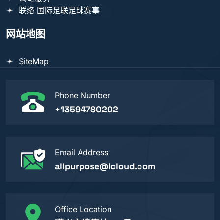
联络 国际足联足球赛事
网站地图
SiteMap
Phone Number
+13594780202
Email Address
allpurpose@icloud.com
Office Location